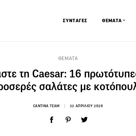
ΣΥΝΤΑΓΕΣ
ΘΕΜΑΤΑ
Απόψεις
ΘΕΜΑΤΑ
Αφιερώματα
στε τη Caesar: 16 πρωτότυπε
Ειδήσεις
Έρευνες
ροσερές σαλάτες με κοτόπου
Οινοπνευματώ
Παιδί
CANTINA TEAM
22 ΑΠΡΙΛΙΟΥ 2026
Υγεία & Διατρ