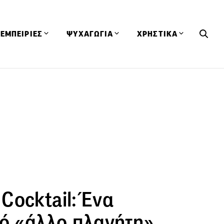
ΕΜΠΕΙΡΙΕΣ
ΨΥΧΑΓΩΓΙΑ
ΧΡΗΣΤΙΚΑ
Εκδηλώσεις
CineFood
Θερμιδομετρητής
Εστιατόρια
Lifestyle
Λεξικό Κουζίνας
ΣΥΝΤΑΓΕΣ
ΑΡΘΡΑ
Μαγαζιά
Viral Videos
Συμβουλές
Πρόσωπα
Βιβλία
Τα Φρέσκα Του Μήνα
δη
Προϊόντα
Διαγωνισμοί
Τεχνικές
Ταξίδια
Κουίζ
οφή
Cocktail: Ένα
πό «άλλο πλανήτη»