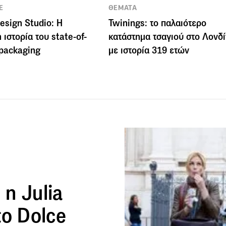
E
ΘΕΜΑΤΑ
sign Studio: Η
Twinings: το παλαιότερο
 ιστορία του state-of-
κατάστημα τσαγιού στο Λονδ
 packaging
με ιστορία 319 ετών
 η Julia
το Dolce