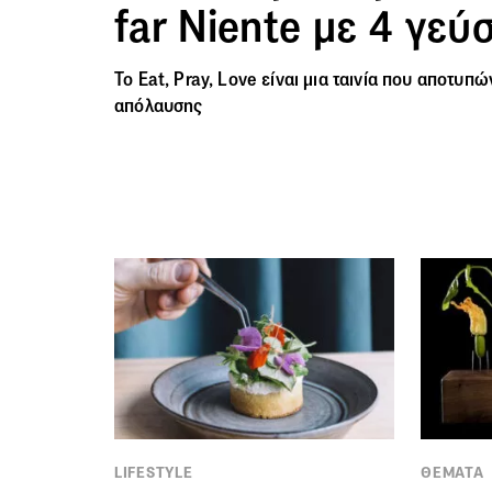
far Niente με 4 γεύ
Το Eat, Pray, Love είναι μια
ταινία
που αποτυπώνε
απόλαυσης
LIFESTYLE
ΘΕΜΑΤΑ