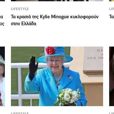
LIFESTYLE
LI
ια
Τα κρασιά της Kylie Minogue κυκλοφορούν
Τα
τις
στην Ελλάδα
LIFESTYLE
LI