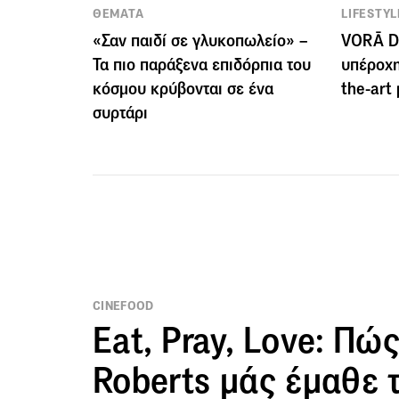
ΘΕΜΑΤΑ
LIFESTYL
«Σαν παιδί σε γλυκοπωλείο» –
VORĀ De
Τα πιο παράξενα επιδόρπια του
υπέροχη
κόσμου κρύβονται σε ένα
the-art
συρτάρι
CINEFOOD
Eat, Pray, Love: Πώς
Roberts μάς έμαθε 