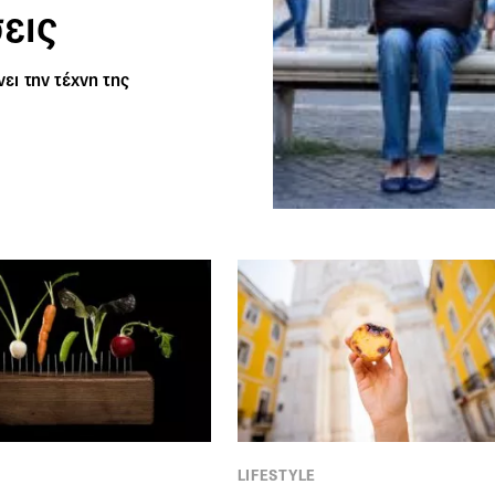
σεις
ι την τέχνη της
LIFESTYLE