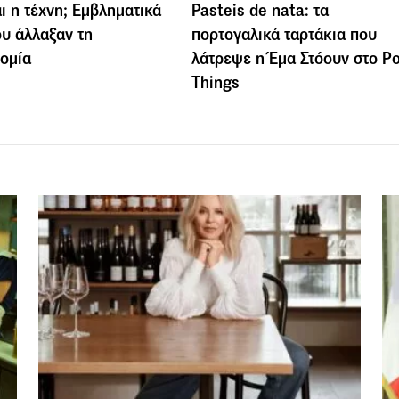
ι η τέχνη; Εμβληματικά
Pasteis de nata: τα
ου άλλαξαν τη
πορτογαλικά ταρτάκια που
ομία
λάτρεψε η Έμα Στόουν στο P
Things