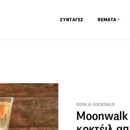
ΣΥΝΤΑΓΕΣ
ΘΕΜΑΤΑ
Απόψεις
Αφιερώματα
Ειδήσεις
Έρευνες
Οινοπνευματώ
Παιδί
ΠΟΤΑ & COCKTAILS
Υγεία & Διατρ
Moonwalk 
κοκτέιλ α