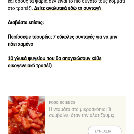
και όσους τα ψάρια δεν είναι το πιο δυνατό τους κομμάτι
στο τραπέζι.
Δείτε αναλυτικά εδώ τη συνταγή
Διαβάστε επίσης:
Περίσσεψε τσουρέκι; 7 εύκολες συνταγές για να μην
πάει χαμένο
10 γλυκά ψυγείου που θα απογειώσουν κάθε
οικογενειακό τραπέζι
FOOD SCIENCE
Η ντομάτα στο μικροσκόπιο: Τι
συμβαίνει όταν την αλατίζουμε;
ΣΥΝΕΧΕΙΑ