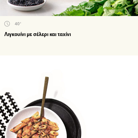
40'
Λιγκουίνι με σέλερι και ταχίνι