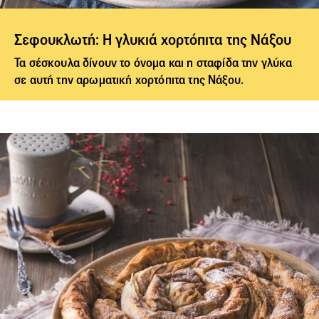
Σεφουκλωτή: Η γλυκιά χορτόπιτα της Νάξου
Τα σέσκουλα δίνουν το όνομα και η σταφίδα την γλύκα
σε αυτή την αρωματική
χορτόπιτα
της Νάξου.