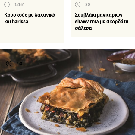
1:15'
30'
Κουσκούς με λαχανικά
Σουβλάκι µανιταριών
και harissa
shawarma με σκορδάτη
σάλτσα
2:0'