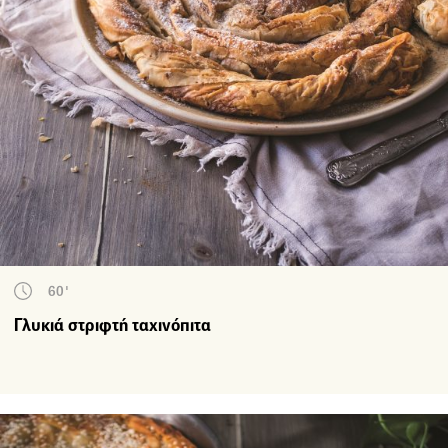
60'
Γλυκιά στριφτή ταχινόπιτα