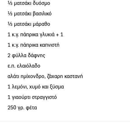
⅓ ματσάκι δυόσμο
⅓ ματσάκι βασιλικό
⅓ ματσάκι μάραθο
1 κ.γ. πάπρικα γλυκιά + 1
1 κ.γ. πάπρικα καπνιστή
2 φύλλα δάφνης
ε.π. ελαιόλαδο
αλάτι ημίχονδρο, ζάχαρη καστανή
1 λεμόνι, χυμό και ξύσμα
1 γιαούρτι στραγγιστό
250 γρ. φέτα