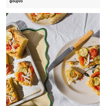
φούρνο