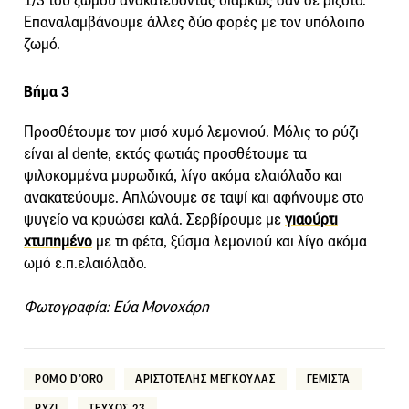
1/3 του ζωμού ανακατεύοντας διαρκώς σαν σε ριζότο.
Επαναλαμβάνουμε άλλες δύο φορές με τον υπόλοιπο
ζωμό.
Βήμα 3
Προσθέτουμε τον μισό χυμό λεμονιού. Μόλις το ρύζι
είναι al dente, εκτός φωτιάς προσθέτουμε τα
ψιλοκομμένα μυρωδικά, λίγο ακόμα ελαιόλαδο και
ανακατεύουμε. Απλώνουμε σε ταψί και αφήνουμε στο
ψυγείο να κρυώσει καλά. Σερβίρουμε με
γιαούρτι
χτυπημένο
με τη φέτα, ξύσμα λεμονιού και λίγο ακόμα
ωμό ε.π.ελαιόλαδο.
Φωτογραφία: Εύα Μονοχάρη
POMO D’ORO
ΑΡΙΣΤΟΤΕΛΗΣ ΜΕΓΚΟΥΛΑΣ
ΓΕΜΙΣΤΑ
ΡΥΖΙ
ΤΕΥΧΟΣ 23