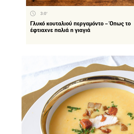
3:0'
Γλυκό κουταλιού περγαμόντο – Όπως το
έφτιαχνε παλιά η γιαγιά
Αφ