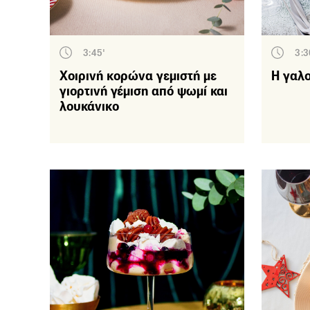
Είδ
3:45'
3:3
Χοιρινή κορώνα γεμιστή με
Η γαλ
γιορτινή γέμιση από ψωμί και
λουκάνικο
Τρ