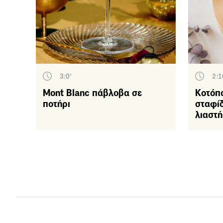
3:0'
2:1
Mont Blanc πάβλοβα σε
Κοτόπο
Κύρ
ποτήρι
σταφίδ
λιαστή