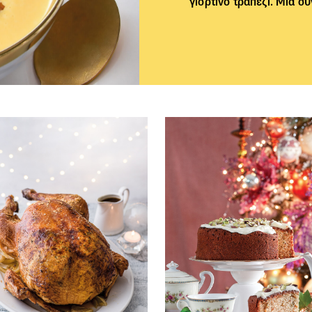
γιορτινό τραπέζι. Μια 
Fytro
Del Monte
Το Μαννα
Τσατσαρωνάκη
Ομοσπονδία
Όλυμπος
Νιτσιάκος
Μύλοι Αγίου Γεωργίου
Μπάρμπα Στάθης
Μακεδονικό Ταχίνι
ΔΩΔΩΝΗ
Δέλτα
ΓΚΡΕΚΑ