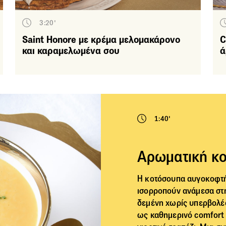
Light
3:20'
Νηστίσιμα
Saint Honore με κρέμα μελομακάρονο
C
Με ό,τι περισσεύει
και καραμελωμένα σου
ά
Σνακ
ιερώματα
Γιώτης
Lurpak
1:40'
Arla
Sunny Via
Αρωματική κ
Κρητών 'Αρτος
Η
κοτόσουπα
αυγοκοφτή 
εζα
ισορροπούν ανάμεσα στη
Trata
δεμένη χωρίς υπερβολές
ως καθημερινό comfort 
Safcol