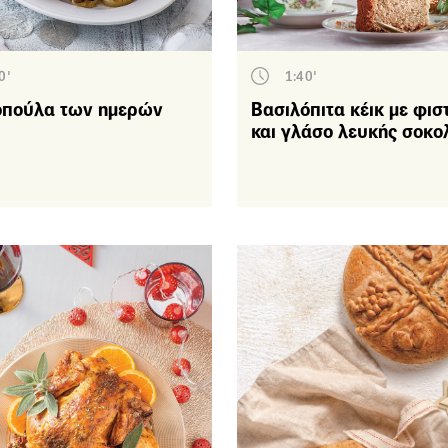
Βλάχα
ος πιάτου
Επιδόρπια
0'
1:40'
οπούλα των ημερών
Βασιλόπιτα κέικ με φιστ
Κυρίως πιάτα
και γλάσο λευκής σοκο
Ορεκτικά – Μεζέδες
Συνοδευτικά
Σούπες
Τα βασικά
Σάλτσες - Σος - Ντιπ -
Αλείμματα
Ζωμοί - Μαρινάδες
Βασικές συνταγές
Σαλάτες
όπος μαγειρέματος