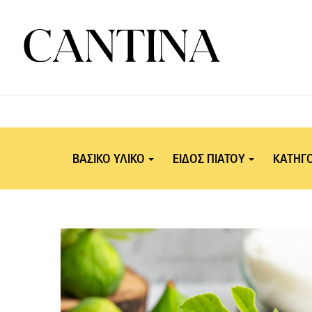
ΒΑΣΙΚΟ ΥΛΙΚΟ
ΕΙΔΟΣ ΠΙΑΤΟΥ
ΚΑΤΗΓΟ
Γλυκά
Περίσταση – Είδος
Γλ
Κουζίνας
Κρέας
Γιορτινό τραπέζι
Σοκολάτα
Χριστούγεννα
Ζύμες - Ψωμιά
Πάσχα
Πουλερικά