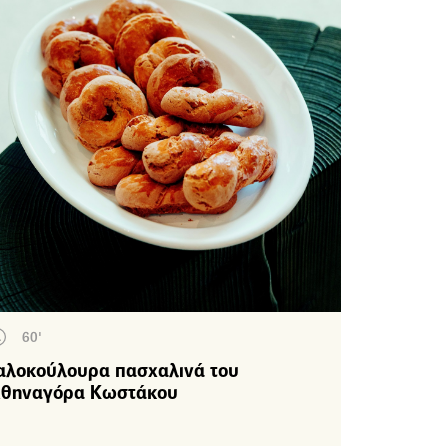
60'
αλοκούλουρα πασχαλινά του
θηναγόρα Κωστάκου