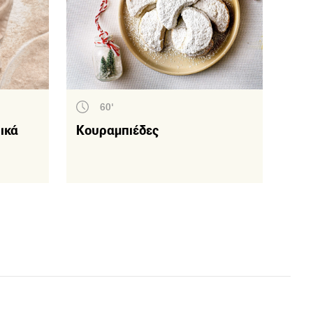
60'
ικά
Kουραμπιέδες