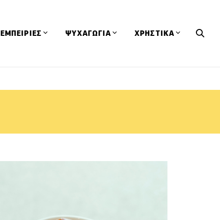
ΕΜΠΕΙΡΙΕΣ
ΨΥΧΑΓΩΓΙΑ
ΧΡΗΣΤΙΚΑ
Εκδηλώσεις
CineFood
Θερμιδομετρητής
Εστιατόρια
Lifestyle
Λεξικό Κουζίνας
ΣΥΝΤΑΓΕΣ
ΑΡΘΡΑ
Μαγαζιά
Viral Videos
Συμβουλές
Πρόσωπα
Βιβλία
Τα Φρέσκα Του Μήνα
δη
Προϊόντα
Διαγωνισμοί
Τεχνικές
Ταξίδια
Κουίζ
οφή