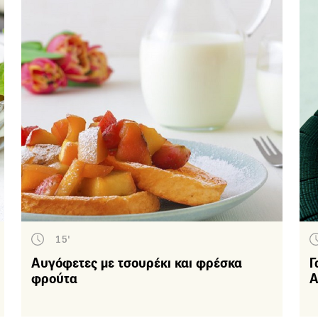
Πάσχα
Κέικ – Τσουρέκια
Μπισκότα – Κουλούρια
– Μικρά κεράσματα
ρι
Διάφορα
Γλυκά ταψιού – Πίτες
Γλυκά κουταλιού –
Μαρμελάδες
Light-γλυκά
Λικέρ & Ροφήματα
15'
Τούρτες – Πάστες
Αυγόφετες με τσουρέκι και φρέσκα
Γ
Σοκολάτα
φρούτα
Α
Κρέμες - Μους - Ζελέ