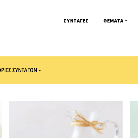
ΣΥΝΤΑΓΕΣ
ΘΕΜΑΤΑ
Απόψεις
Αφιερώματα
ΡΙΕΣ ΣΥΝΤΑΓΩΝ
Ειδήσεις
Έρευνες
Οινοπνευματώ
υκά
Παιδί
Εποχικά γλυκά
Υγεία & Διατρ
Νηστίσιμα γλυκά
Χριστούγεννα -
Πρωτοχρονιά