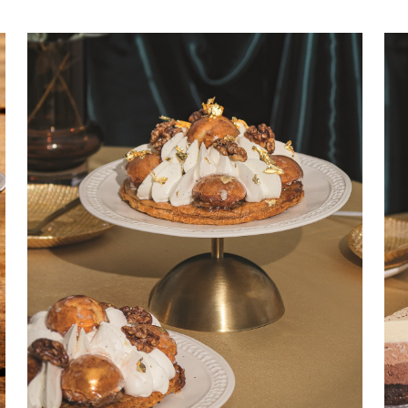
Tάρτες
Παγωτά – Σορμπέ
Γλυκά τηγανιού
δος γεύματος
Πρωινό – Brunch
Ειδική διατροφή
Για χορτοφάγους
Για vegans
Χωρίς γλουτένη
Για διαβητικούς
Κυριακάτικο τραπέζι
Καθημερινό τραπέζι
Οικονομικές
Στο Πι και Φι