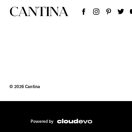
Πά
Γιώ
Αρν
Qu
Εθν
© 2026 Cantina
Powered by