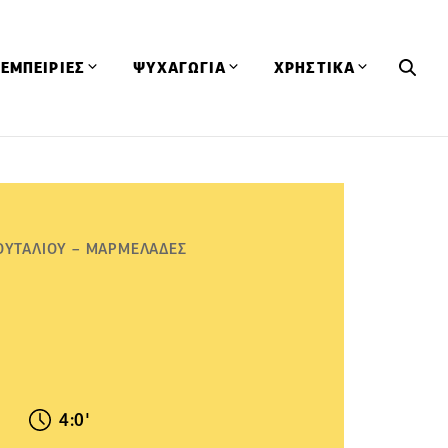
ΕΜΠΕΙΡΙΕΣ
ΨΥΧΑΓΩΓΙΑ
ΧΡΗΣΤΙΚΑ
Εκδηλώσεις
CineFood
Θερμιδομετρητής
Εστιατόρια
Lifestyle
Λεξικό Κουζίνας
ΣΥΝΤΑΓΕΣ
ΑΡΘΡΑ
Μαγαζιά
Viral Videos
Συμβουλές
ΟΥΤΑΛΙΟΥ – ΜΑΡΜΕΛΑΔΕΣ
Πρόσωπα
Βιβλία
Τα Φρέσκα Του Μήνα
δη
Προϊόντα
Διαγωνισμοί
Τεχνικές
Ταξίδια
Κουίζ
οφή
4:0'