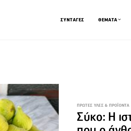
ΣΥΝΤΑΓΕΣ
ΘΕΜΑΤΑ
Απόψεις
Αφιερώματα
Ειδήσεις
Έρευνες
Οινοπνευματώ
Παιδί
ΠΡΩΤΕΣ ΥΛΕΣ & ΠΡΟΪΟΝΤΑ
Υγεία & Διατρ
Σύκο: Η ισ
που ο άνθ