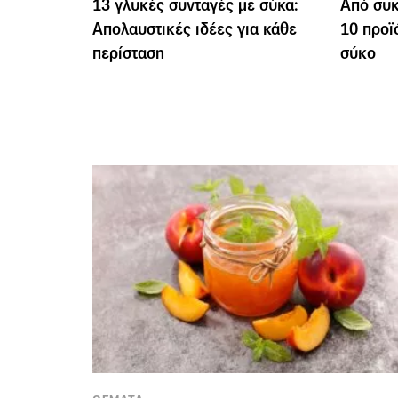
13 γλυκές συνταγές με σύκα:
Από συκ
Απολαυστικές ιδέες για κάθε
10 προϊ
περίσταση
σύκο