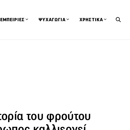
ΕΜΠΕΙΡΙΕΣ
ΨΥΧΑΓΩΓΙΑ
ΧΡΗΣΤΙΚΑ
Εκδηλώσεις
CineFood
Θερμιδομετρητής
Εστιατόρια
Lifestyle
Λεξικό Κουζίνας
ΣΥΝΤΑΓΕΣ
ΑΡΘΡΑ
Μαγαζιά
Viral Videos
Συμβουλές
Πρόσωπα
Βιβλία
Τα Φρέσκα Του Μήνα
δη
Προϊόντα
Διαγωνισμοί
Τεχνικές
Ταξίδια
Κουίζ
οφή
τορία του φρούτου
ρωπος καλλιεργεί