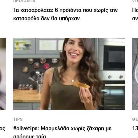
ΠΡΟΪΟΝΤΑ
VI
Τα κατσαρολάτα: 6 προϊόντα που χωρίς την
Πο
κατσαρόλα δεν θα υπήρχαν
αν
TIPS
Θ
ας
#olivetips: Μαρμελάδα χωρίς ζάχαρη με
13
σπόρους τσία