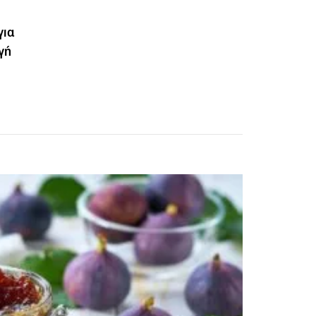
για
αγή