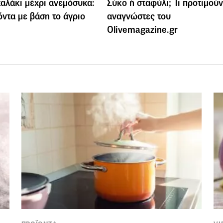
αλάκι μέχρι ανεμόσυκα:
Σύκο ή σταφύλι; Τι προτιμούν
όντα με βάση το άγριο
αναγνώστες του
Olivemagazine.gr