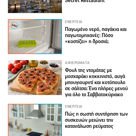
Secret Restaurant
ΕΝΕΡΓΕΙΑ
Παγωμένο νερό, παγάκια και
παγωτομηχανές: Πόσο
«κοστίζει» η δροσιά;
ΑΦΙΕΡΩΜΑΤΑ
Φουλ της ντομάτας με
μοσχαράκι κοκκινιστό, αυγά
μπουγιουρντί και κοτόπουλο
σε σάλτσα: Ένα πλήρες μενού
για όλο το Σαββατοκύριακο
ΕΝΕΡΓΕΙΑ
Πώς η σωστή συντήρηση των
συσκευών μειώνει την
κατανάλωση ρεύματος