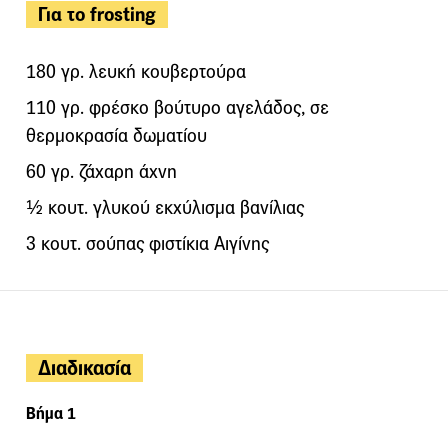
Για το frosting
180 γρ. λευκή κουβερτούρα
110 γρ. φρέσκο βούτυρο αγελάδος, σε
θερμοκρασία δωματίου
60 γρ. ζάχαρη άχνη
½ κουτ. γλυκού εκχύλισμα βανίλιας
3 κουτ. σούπας φιστίκια Αιγίνης
Διαδικασία
Βήμα 1