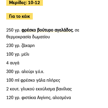
Μερίδες: 10-12
Για το κέικ
250 γρ.
φρέσκο βούτυρο αγελάδος
, σε
θερμοκρασία δωματίου
230 γρ. ζάχαρη
100 γρ. μέλι
4 αυγά
300 γρ. αλεύρι γ.ό.χ.
100 ml φρέσκο γάλα πλήρες
2 κουτ. γλυκού εκχύλισμα βανίλιας
120 γρ. φιστίκια Αιγίνης, αλεσμένα