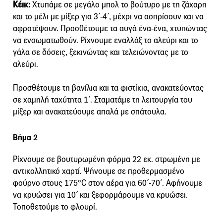
Κέικ:
Χτυπάμε σε μεγάλο μπολ το βούτυρο με τη ζάχαρη
και το μέλι με μίξερ για 3΄-4΄, μέχρι να ασπρίσουν και να
αφρατέψουν. Προσθέτουμε τα αυγά ένα-ένα, χτυπώντας
να ενσωματωθούν. Ρίχνουμε εναλλάξ το αλεύρι και το
γάλα σε δόσεις, ξεκινώντας και τελειώνοντας με το
αλεύρι.
Προσθέτουμε τη βανίλια και τα φιστίκια, ανακατεύοντας
σε χαμηλή ταχύτητα 1΄. Σταματάμε τη λειτουργία του
μίξερ και ανακατεύουμε απαλά με σπάτουλα.
Βήμα 2
Ρίχνουμε σε βουτυρωμένη φόρμα 22 εκ. στρωμένη με
αντικολλητικό χαρτί. Ψήνουμε σε προθερμασμένο
φούρνο στους 175°C στον αέρα για 60΄-70΄. Αφήνουμε
να κρυώσει για 10΄ και ξεφορμάρουμε να κρυώσει.
Τοποθετούμε το φλουρί.