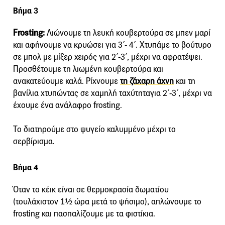
Βήμα 3
Frosting:
Λιώνουμε τη λευκή κουβερτούρα σε μπεν μαρί
και αφήνουμε να κρυώσει για 3΄- 4΄. Χτυπάμε το βούτυρο
σε μπολ με μίξερ χειρός για 2΄-3΄, μέχρι να αφρατέψει.
Προσθέτουμε τη λιωμένη κουβερτούρα και
ανακατεύουμε καλά. Ρίχνουμε
τη ζάχαρη άχνη
και τη
βανίλια χτυπώντας σε χαμηλή ταχύτηταγια 2΄-3΄, μέχρι να
έχουμε ένα ανάλαφρο frosting.
Το διατηρούμε στο ψυγείο καλυμμένο μέχρι το
σερβίρισμα.
Βήμα 4
Όταν το κέικ είναι σε θερμοκρασία δωματίου
(τουλάχιστον 1½ ώρα μετά το ψήσιμο), απλώνουμε το
frosting και πασπαλίζουμε με τα φιστίκια.