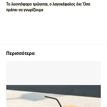
Το λεοντόψαρο τρώγεται, ο λαγοκέφαλος όχι: Όσα
πρέπει να γνωρίζουμε
Περισσότερα