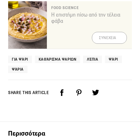
FOOD SCIENCE
Η επιστήμη πίσω από την τέλεια
φάβα
ΣΥΝΕΧΕΙΑ
ΓΙΑ ΨΆΡΙ
ΚΑΘΆΡΙΣΜΑ ΨΑΡΙΏΝ
ΛΈΠΙΑ
ΨΆΡΙ
ΨΆΡΙΑ
SHARE THIS ARTICLE
Περισσότερα