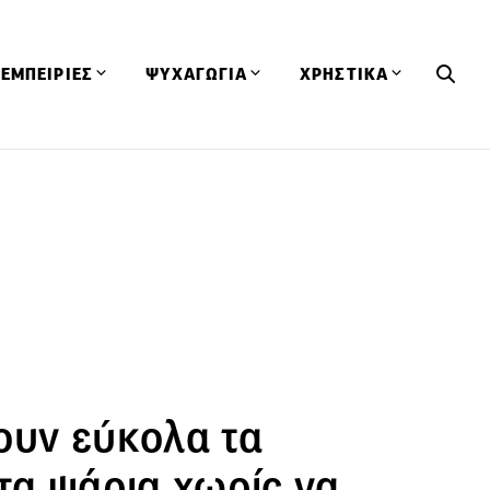
ΕΜΠΕΙΡΙΕΣ
ΨΥΧΑΓΩΓΙΑ
ΧΡΗΣΤΙΚΑ
Εκδηλώσεις
CineFood
Θερμιδομετρητής
Εστιατόρια
Lifestyle
Λεξικό Κουζίνας
ΣΥΝΤΑΓΕΣ
ΑΡΘΡΑ
Μαγαζιά
Viral Videos
Συμβουλές
Πρόσωπα
Βιβλία
Τα Φρέσκα Του Μήνα
δη
Προϊόντα
Διαγωνισμοί
Τεχνικές
Ταξίδια
Κουίζ
οφή
ουν εύκολα τα
τα ψάρια χωρίς να