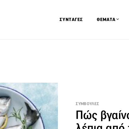
ΣΥΝΤΑΓΕΣ
ΘΕΜΑΤΑ
Απόψεις
Αφιερώματα
Ειδήσεις
Έρευνες
Οινοπνευματώ
Παιδί
ΣΥΜΒΟΥΛΕΣ
Υγεία & Διατρ
Πώς βγαίν
λέπια από 