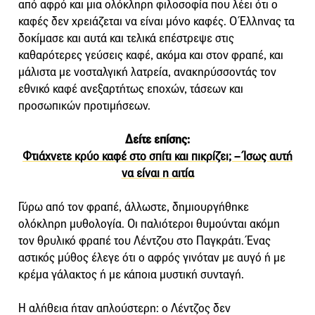
από αφρό και μια ολόκληρη φιλοσοφία που λέει ότι ο
καφές δεν χρειάζεται να είναι μόνο καφές. Ο Έλληνας τα
δοκίμασε και αυτά και τελικά επέστρεψε στις
καθαρότερες γεύσεις καφέ, ακόμα και στον φραπέ, και
μάλιστα με νοσταλγική λατρεία, ανακηρύσσοντάς τον
εθνικό καφέ ανεξαρτήτως εποχών, τάσεων και
προσωπικών προτιμήσεων.
Δείτε επίσης:
Φτιάχνετε κρύο καφέ στο σπίτι και πικρίζει; – Ίσως αυτή
να είναι η αιτία
Γύρω από τον φραπέ, άλλωστε, δημιουργήθηκε
ολόκληρη μυθολογία. Οι παλιότεροι θυμούνται ακόμη
τον θρυλικό φραπέ του Λέντζου στο Παγκράτι. Ένας
αστικός μύθος έλεγε ότι ο αφρός γινόταν με αυγό ή με
κρέμα γάλακτος ή με κάποια μυστική συνταγή.
Η αλήθεια ήταν απλούστερη: ο Λέντζος δεν