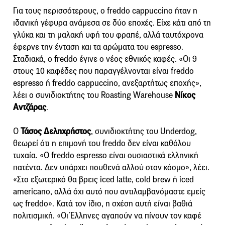
Για τους περισσότερους, ο freddo cappuccino ήταν η
ιδανική γέφυρα ανάμεσα σε δύο εποχές. Είχε κάτι από τη
γλύκα και τη μαλακή υφή του φραπέ, αλλά ταυτόχρονα
έφερνε την ένταση και τα αρώματα του espresso.
Σταδιακά, ο freddo έγινε ο νέος εθνικός καφές. «Οι 9
στους 10 καφέδες που παραγγέλνονται είναι freddo
espresso ή freddo cappuccino, ανεξαρτήτως εποχής»,
λέει ο συνιδιοκτήτης του Roasting Warehouse
Νίκος
Αντζάρας
.
Ο
Τάσος Δεληχρήστος
, συνιδιοκτήτης του Underdog,
θεωρεί ότι η επιμονή του freddo δεν είναι καθόλου
τυχαία. «Ο freddo espresso είναι ουσιαστικά ελληνική
πατέντα. Δεν υπάρχει πουθενά αλλού στον κόσμο», λέει.
«Στο εξωτερικό θα βρεις iced latte, cold brew ή iced
americano, αλλά όχι αυτό που αντιλαμβανόμαστε εμείς
ως freddo». Κατά τον ίδιο, η σχέση αυτή είναι βαθιά
πολιτισμική. «Οι Έλληνες αγαπούν να πίνουν τον καφέ