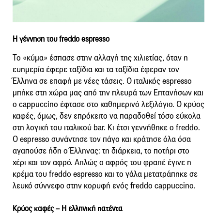
Η γέννηση του freddo espresso
Το «κύμα» έσπασε στην αλλαγή της χιλιετίας, όταν η
ευημερία έφερε ταξίδια και τα ταξίδια έφεραν τον
Έλληνα σε επαφή με νέες τάσεις. Ο ιταλικός espresso
μπήκε στη χώρα μας από την πλευρά των Επτανήσων και
ο cappuccino έφτασε στο καθημερινό λεξιλόγιο. Ο κρύος
καφές, όμως, δεν επρόκειτο να παραδοθεί τόσο εύκολα
στη λογική του ιταλικού bar. Κι έτσι γεννήθηκε ο freddo.
Ο espresso συνάντησε τον πάγο και κράτησε όλα όσα
αγαπούσε ήδη ο Έλληνας: τη διάρκεια, το ποτήρι στο
χέρι και τον αφρό. Απλώς ο αφρός του φραπέ έγινε η
κρέμα του freddo espresso και το γάλα μετατράπηκε σε
λευκό σύννεφο στην κορυφή ενός freddo cappuccino.
Κρύος καφές – Η ελληνική πατέντα