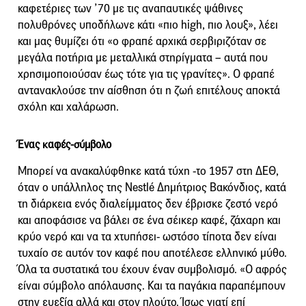
καφετέριες των ’70 με τις αναπαυτικές ψάθινες
πολυθρόνες υποδήλωνε κάτι «πιο high, πιο λουξ», λέει
και μας θυμίζει ότι «ο φραπέ αρχικά σερβιριζόταν σε
μεγάλα ποτήρια με μεταλλικά στηρίγματα – αυτά που
χρησιμοποιούσαν έως τότε για τις γρανίτες». Ο φραπέ
αντανακλούσε την αίσθηση ότι η ζωή επιτέλους αποκτά
σχόλη και χαλάρωση.
Ένας καφές-σύμβολο
Μπορεί να ανακαλύφθηκε κατά τύχη -το 1957 στη ΔΕΘ,
όταν ο υπάλληλος της Nestlé Δημήτριος Βακόνδιος, κατά
τη διάρκεια ενός διαλείμματος δεν έβρισκε ζεστό νερό
και αποφάσισε να βάλει σε ένα σέικερ καφέ, ζάχαρη και
κρύο νερό και να τα χτυπήσει- ωστόσο τίποτα δεν είναι
τυχαίο σε αυτόν τον καφέ που αποτέλεσε ελληνικό μύθο.
Όλα τα συστατικά του έχουν έναν συμβολισμό. «Ο αφρός
είναι σύμβολο απόλαυσης. Και τα παγάκια παραπέμπουν
στην ευεξία αλλά και στον πλούτο. Ίσως γιατί επί