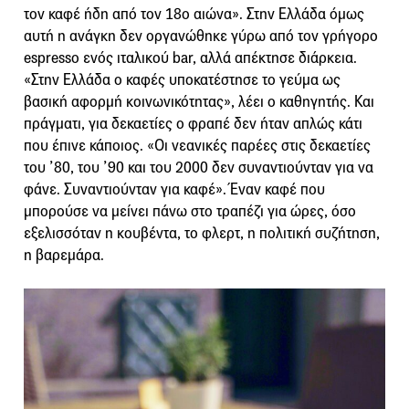
τον καφέ ήδη από τον 18ο αιώνα». Στην Ελλάδα όμως
αυτή η ανάγκη δεν οργανώθηκε γύρω από τον γρήγορο
espresso ενός ιταλικού bar, αλλά απέκτησε διάρκεια.
«Στην Ελλάδα ο καφές υποκατέστησε το γεύμα ως
βασική αφορμή κοινωνικότητας», λέει ο καθηγητής. Και
πράγματι, για δεκαετίες ο φραπέ δεν ήταν απλώς κάτι
που έπινε κάποιος. «Οι νεανικές παρέες στις δεκαετίες
του ’80, του ’90 και του 2000 δεν συναντιούνταν για να
φάνε. Συναντιούνταν για καφέ». Έναν καφέ που
μπορούσε να μείνει πάνω στο τραπέζι για ώρες, όσο
εξελισσόταν η κουβέντα, το φλερτ, η πολιτική συζήτηση,
η βαρεμάρα.