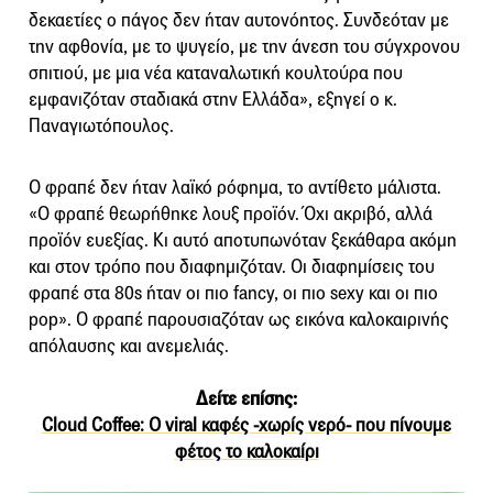
δεκαετίες ο πάγος δεν ήταν αυτονόητος. Συνδεόταν με
την αφθονία, με το ψυγείο, με την άνεση του σύγχρονου
σπιτιού, με μια νέα καταναλωτική κουλτούρα που
εμφανιζόταν σταδιακά στην Ελλάδα», εξηγεί ο κ.
Παναγιωτόπουλος.
Ο φραπέ δεν ήταν λαϊκό ρόφημα, το αντίθετο μάλιστα.
«Ο φραπέ θεωρήθηκε λουξ προϊόν. Όχι ακριβό, αλλά
προϊόν ευεξίας. Κι αυτό αποτυπωνόταν ξεκάθαρα ακόμη
και στον τρόπο που διαφημιζόταν. Οι διαφημίσεις του
φραπέ στα 80s ήταν οι πιο fancy, οι πιο sexy και οι πιο
pop». Ο φραπέ παρουσιαζόταν ως εικόνα καλοκαιρινής
απόλαυσης και ανεμελιάς.
Δείτε επίσης:
Cloud Coffee: O viral καφές -χωρίς νερό- που πίνουμε
φέτος το καλοκαίρι