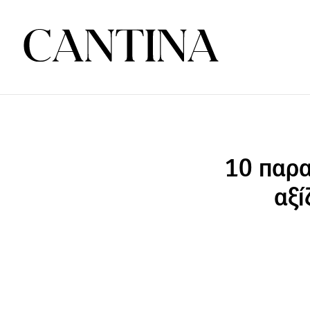
10 παρα
αξί