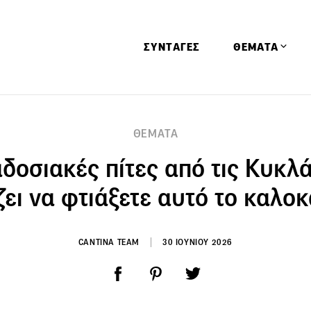
ΣΥΝΤΑΓΕΣ
ΘΕΜΑΤΑ
Απόψεις
ΘΕΜΑΤΑ
Αφιερώματα
δοσιακές πίτες από τις Κυκλ
Ειδήσεις
Έρευνες
ζει να φτιάξετε αυτό το καλοκ
Οινοπνευματώ
Παιδί
CANTINA TEAM
30 ΙΟΥΝΙΟΥ 2026
Υγεία & Διατρ