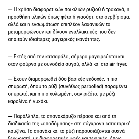
― Η χρήση διαφορετικών ποικιλιών ρυζιού ή τραχανά, η
προσθήκη υλικών όπως φέτα ή γιαούρτι στο σερβίρισμα,
αλλά και η ενσωμάτωση επιπλέον λαχανικών το
μεταμορφώνουν και δίνουν εναλλακτικές που δεν
απαιτούν ιδιαίτερες μαγειρικές ικανότητες.
― Εκτός από την κατσαρόλα, σήμερα μαγειρεύεται και
στον φούρνο με συνοδεία αυγού, αλλά και στο air fryer.
― Έχουν διαμορφωθεί δύο βασικές εκδοχές, η πιο
σπυρωτή, όπου το ρύζι (συνήθως parboiled) παραμένει
σπυρωτό, και η πιο χυλωμένη, σαν ριζότο, με ρύζι
καρολίνα ή νυχάκι.
― Παράλληλα, το σπανακόρυζο πέρασε και από τη
διαδικασία της «αποδόμησης» στη σύγχρονη εστιατορική
κουζίνα. Το σπανάκι και το ρύζι παρουσιάζονται συχνά
ξεχωριστά, με διαφορετικές υφές και τεχνικές, όπως