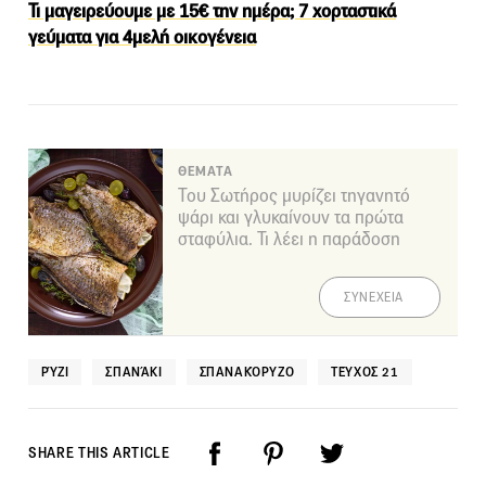
Τι μαγειρεύουμε με 15€ την ημέρα; 7 χορταστικά
γεύματα για 4μελή οικογένεια
ΘΕΜΑΤΑ
Του Σωτήρος μυρίζει τηγανητό
ψάρι και γλυκαίνουν τα πρώτα
σταφύλια. Τι λέει η παράδοση
ΣΥΝΕΧΕΙΑ
ΡΎΖΙ
ΣΠΑΝΆΚΙ
ΣΠΑΝΑΚΌΡΥΖΟ
ΤΕΎΧΟΣ 21
SHARE THIS ARTICLE