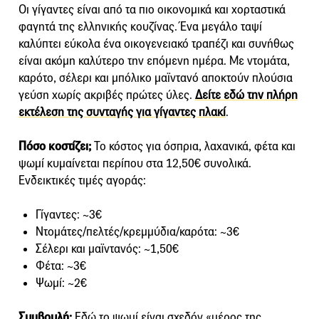
Οι γίγαντες είναι από τα πιο οικονομικά και χορταστικά
φαγητά της ελληνικής κουζίνας. Ένα μεγάλο ταψί
καλύπτει εύκολα ένα οικογενειακό τραπέζι και συνήθως
είναι ακόμη καλύτερο την επόμενη ημέρα. Με ντομάτα,
καρότο, σέλερι και μπόλικο μαϊντανό αποκτούν πλούσια
γεύση χωρίς ακριβές πρώτες ύλες.
Δείτε εδώ την πλήρη
εκτέλεση της συνταγής για γίγαντες πλακί
.
Πόσο κοστίζει;
Το κόστος για όσπρια, λαχανικά, φέτα και
ψωμί κυμαίνεται περίπου στα 12,50€ συνολικά.
Ενδεικτικές τιμές αγοράς:
Γίγαντες: ~3€
Ντομάτες/πελτές/κρεμμύδια/καρότα: ~3€
Σέλερι και μαϊντανός: ~1,50€
Φέτα: ~3€
Ψωμί: ~2€
Συμβουλή:
Εδώ το ψωμί είναι σχεδόν «μέρος της