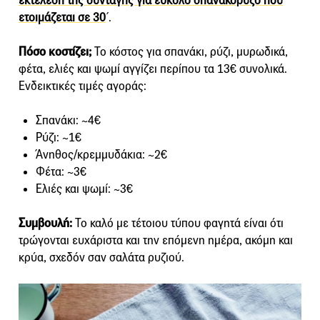
εκτέλεση της συνταγής για εύκολο σπανακόρυζο που
ετοιμάζεται σε 30
΄.
Πόσο κοστίζει;
Το κόστος για σπανάκι, ρύζι, μυρωδικά,
φέτα, ελιές και ψωμί αγγίζει περίπου τα 13€ συνολικά.
Ενδεικτικές τιμές αγοράς:
Σπανάκι: ~4€
Ρύζι: ~1€
Άνηθος/κρεμμυδάκια: ~2€
Φέτα: ~3€
Ελιές και ψωμί: ~3€
Συμβουλή:
Το καλό με τέτοιου τύπου φαγητά είναι ότι
τρώγονται ευχάριστα και την επόμενη ημέρα, ακόμη και
κρύα, σχεδόν σαν σαλάτα ρυζιού.