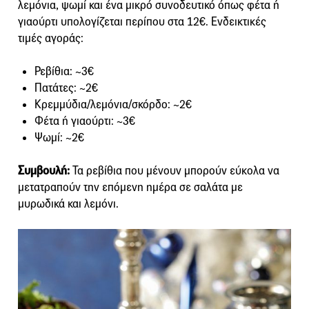
λεμόνια, ψωμί και ένα μικρό συνοδευτικό όπως φέτα ή
γιαούρτι υπολογίζεται περίπου στα 12€. Ενδεικτικές
τιμές αγοράς:
Ρεβίθια: ~3€
Πατάτες: ~2€
Κρεμμύδια/λεμόνια/σκόρδο: ~2€
Φέτα ή γιαούρτι: ~3€
Ψωμί: ~2€
Συμβουλή:
Τα ρεβίθια που μένουν μπορούν εύκολα να
μετατραπούν την επόμενη ημέρα σε σαλάτα με
μυρωδικά και λεμόνι.