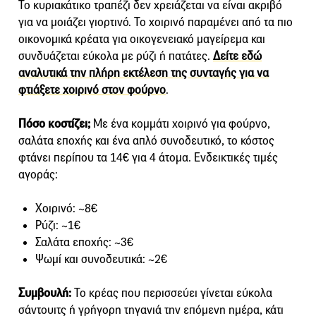
Το κυριακάτικο τραπέζι δεν χρειάζεται να είναι ακριβό
για να μοιάζει γιορτινό. Το χοιρινό παραμένει από τα πιο
οικονομικά κρέατα για οικογενειακό μαγείρεμα και
συνδυάζεται εύκολα με ρύζι ή πατάτες.
Δείτε εδώ
αναλυτικά την πλήρη εκτέλεση της συνταγής για να
φτιάξετε χοιρινό στον φούρνο
.
Πόσο κοστίζει;
Με ένα κομμάτι χοιρινό για φούρνο,
σαλάτα εποχής και ένα απλό συνοδευτικό, το κόστος
φτάνει περίπου τα 14€ για 4 άτομα. Ενδεικτικές τιμές
αγοράς:
Χοιρινό: ~8€
Ρύζι: ~1€
Σαλάτα εποχής: ~3€
Ψωμί και συνοδευτικά: ~2€
Συμβουλή:
Το κρέας που περισσεύει γίνεται εύκολα
σάντουιτς ή γρήγορη τηγανιά την επόμενη ημέρα, κάτι