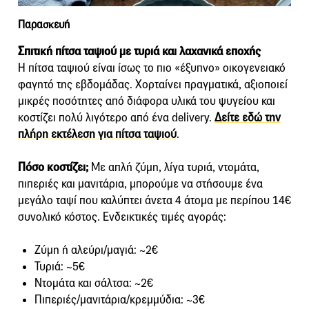
Παρασκευή
Σπιτική πίτσα ταψιού με τυριά και λαχανικά εποχής
Η πίτσα ταψιού είναι ίσως το πιο «έξυπνο» οικογενειακό
φαγητό της εβδομάδας. Χορταίνει πραγματικά, αξιοποιεί
μικρές ποσότητες από διάφορα υλικά του ψυγείου και
κοστίζει πολύ λιγότερο από ένα delivery.
Δείτε εδώ την
πλήρη εκτέλεση για πίτσα ταψιού
.
Πόσο κοστίζει;
Με απλή ζύμη, λίγα τυριά, ντομάτα,
πιπεριές και μανιτάρια, μπορούμε να στήσουμε ένα
μεγάλο ταψί που καλύπτει άνετα 4 άτομα με περίπου 14€
συνολικό κόστος. Ενδεικτικές τιμές αγοράς:
Ζύμη ή αλεύρι/μαγιά: ~2€
Τυριά: ~5€
Ντομάτα και σάλτσα: ~2€
Πιπεριές/μανιτάρια/κρεμμύδια: ~3€