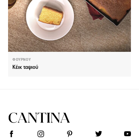
ΦΟΥΡΝΟΥ
Κέικ ταψιού