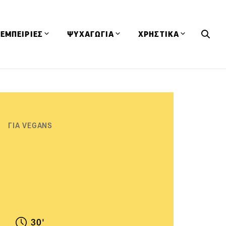
ΕΜΠΕΙΡΙΕΣ
ΨΥΧΑΓΩΓΙΑ
ΧΡΗΣΤΙΚΑ
Εκδηλώσεις
CineFood
Θερμιδομετρητής
Εστιατόρια
Lifestyle
Λεξικό Κουζίνας
ΣΥΝΤΑΓΕΣ
ΑΡΘΡΑ
Μαγαζιά
Viral Videos
Συμβουλές
ΓΙΑ VEGANS
Πρόσωπα
Βιβλία
Τα Φρέσκα Του Μήνα
δη
Προϊόντα
Διαγωνισμοί
Τεχνικές
Ταξίδια
Κουίζ
οφή
30'