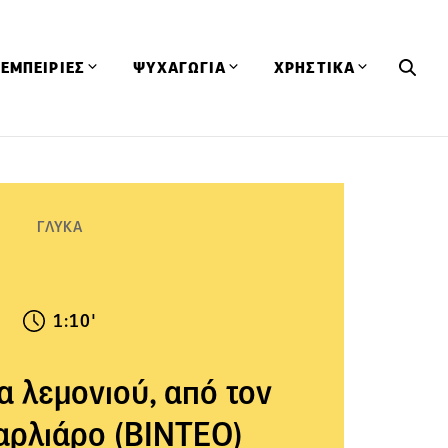
ΕΜΠΕΙΡΙΕΣ
ΨΥΧΑΓΩΓΙΑ
ΧΡΗΣΤΙΚΑ
Εκδηλώσεις
CineFood
Θερμιδομετρητής
Εστιατόρια
Lifestyle
Λεξικό Κουζίνας
ΣΥΝΤΑΓΕΣ
ΑΡΘΡΑ
ΓΛΥΚΑ
Μαγαζιά
Viral Videos
Συμβουλές
Πρόσωπα
Βιβλία
Τα Φρέσκα Του Μήνα
δη
Προϊόντα
Διαγωνισμοί
Τεχνικές
1:10'
Ταξίδια
Κουίζ
οφή
 λεμονιού, από τον
αρλιάρο (ΒΙΝΤΕΟ)