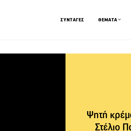
ΣΥΝΤΑΓΕΣ
ΘΕΜΑΤΑ
Απόψεις
Αφιερώματα
Ειδήσεις
Έρευνες
Οινοπνευματώ
Παιδί
Υγεία & Διατρ
Ψητή κρέμα
Στέλιο Π