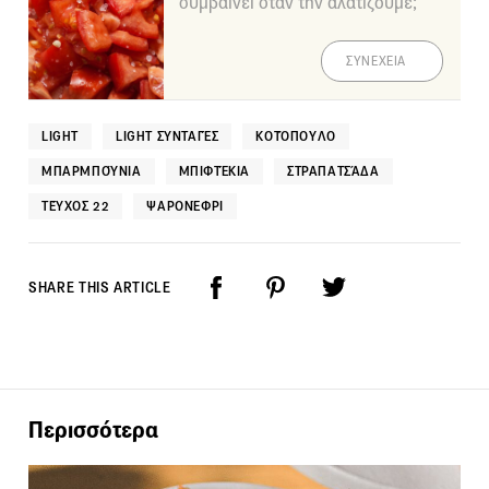
συμβαίνει όταν την αλατίζουμε;
ΣΥΝΕΧΕΙΑ
LIGHT
LIGHT ΣΥΝΤΑΓΈΣ
ΚΟΤΌΠΟΥΛΟ
ΜΠΑΡΜΠΟΎΝΙΑ
ΜΠΙΦΤΈΚΙΑ
ΣΤΡΑΠΑΤΣΆΔΑ
ΤΕΎΧΟΣ 22
ΨΑΡΟΝΈΦΡΙ
SHARE THIS ARTICLE
Περισσότερα