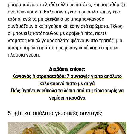
μπαρμπούνια στη λαδόκολλα με πατάτες και μαραθόριζα
αναδεικνύουν τη θαλασσινή γεύση με απλό και υγιεινό
τρόπο, ενώ τα μπιφτεκάκια με μπαμπαγκανούς
συνδυάζουν οικεία γεύση και καπνιστά αρώματα. Τέλος,
οι μπουκιές κοτόπουλου με αραβική πίτα, πελτέ
ντομάτας και πλιγουροσαλάτα φέρνουν στο τραπέζι μια
ισορροπημένη πρόταση με μεσογειακό χαρακτήρα και
πλούσια γεύση.
Διαβάστε επίσης:
Καγιανάς ή στραπατσάδα: 7 συνταγές για το απόλυτο
καλοκαιρινό πιάτο με αυγά
Πώς βγαίνουν εύκολα τα λέπια από τα ψάρια χωρίς να
γεμίσει η κουζίνα
5 light και απόλυτα γευστικές συνταγές