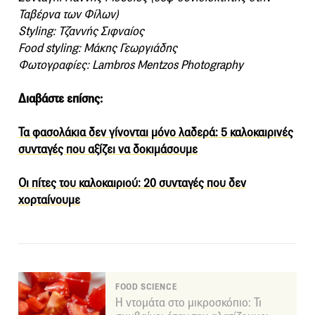
Ταβέρνα των Φίλων)
Styling:
Τζαννής Σιφναίος
Food styling:
Μάκης Γεωργιάδης
Φωτογραφίες: L
ambros
M
entzos
P
hotography
Διαβάστε επίσης:
Τα φασολάκια δεν γίνονται μόνο λαδερά: 5 καλοκαιρινές
συνταγές που αξίζει να δοκιμάσουμε
Οι πίτες του καλοκαιριού: 20 συνταγές που δεν
χορταίνουμε
FOOD SCIENCE
Η ντομάτα στο μικροσκόπιο: Τι