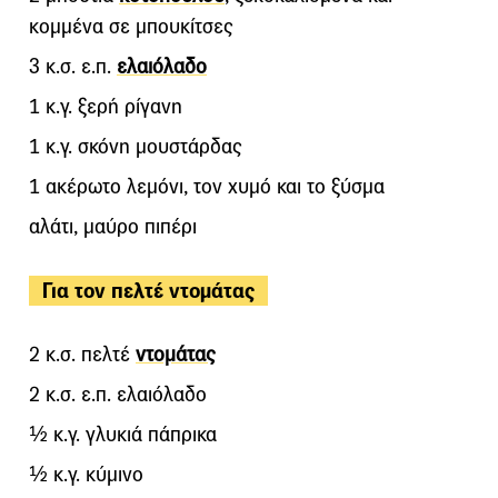
κομμένα σε μπουκίτσες
3 κ.σ. ε.π.
ελαιόλαδο
1 κ.γ. ξερή ρίγανη
1 κ.γ. σκόνη μουστάρδας
1 ακέρωτο λεμόνι, τον χυμό και το ξύσμα
αλάτι, μαύρο πιπέρι
Για τον πελτέ ντομάτας
2 κ.σ. πελτέ
ντομάτας
2 κ.σ. ε.π. ελαιόλαδο
½ κ.γ. γλυκιά πάπρικα
½ κ.γ. κύμινο