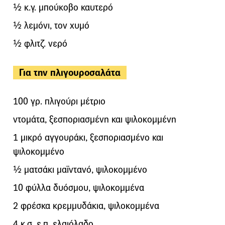
½ κ.γ. μπούκοβο καυτερό
½ λεμόνι, τον χυμό
½ φλιτζ. νερό
Για την πλιγουροσαλάτα
100 γρ. πλιγούρι μέτριο
ντομάτα, ξεσποριασμένη και ψιλοκομμένη
1 μικρό αγγουράκι, ξεσποριασμένο και
ψιλοκομμένο
½ ματσάκι μαϊντανό, ψιλοκομμένο
10 φύλλα δυόσμου, ψιλοκομμένα
2 φρέσκα κρεμμυδάκια, ψιλοκομμένα
4 κ.σ. ε.π. ελαιόλαδο