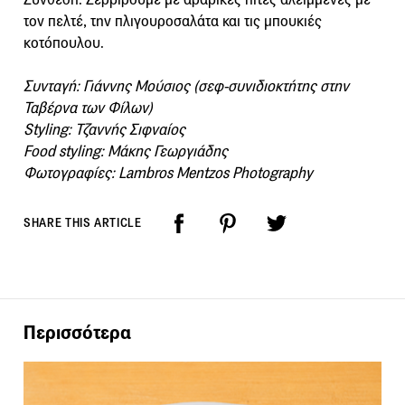
τον πελτέ, την πλιγουροσαλάτα και τις μπουκιές
κοτόπουλου.
Συνταγ
ή: Γιάννης Μούσιος
(σεφ-συνιδιοκτήτης στην
Ταβέρνα των Φίλων)
Styling:
Τζαννής Σιφναίος
Food styling:
Μάκης Γεωργιάδης
Φωτογραφίες: L
ambros
M
entzos
P
hotography
SHARE THIS ARTICLE
Περισσότερα