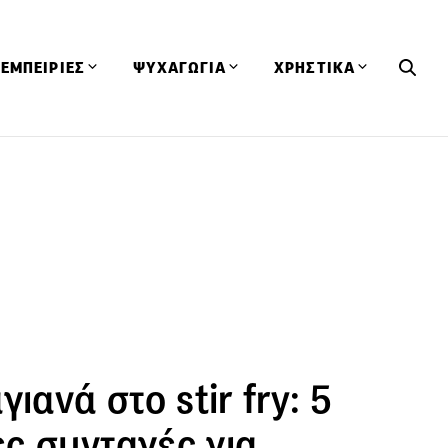
ΕΜΠΕΙΡΙΕΣ
ΨΥΧΑΓΩΓΙΑ
ΧΡΗΣΤΙΚΑ
Εκδηλώσεις
CineFood
Θερμιδομετρητής
Εστιατόρια
Lifestyle
Λεξικό Κουζίνας
ΣΥΝΤΑΓΕΣ
ΑΡΘΡΑ
Μαγαζιά
Viral Videos
Συμβουλές
Πρόσωπα
Βιβλία
Τα Φρέσκα Του Μήνα
δη
Προϊόντα
Διαγωνισμοί
Τεχνικές
Ταξίδια
Κουίζ
οφή
ιανά στο stir fry: 5
ς συνταγές για