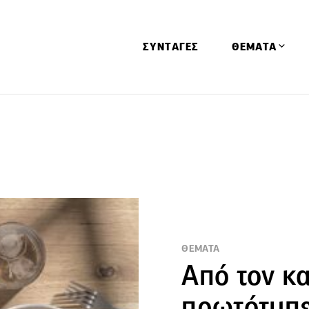
ΣΥΝΤΑΓΕΣ
ΘΕΜΑΤΑ
Απόψεις
Αφιερώματα
Ειδήσεις
Έρευνες
Οινοπνευματώ
Παιδί
ΘΕΜΑΤΑ
Υγεία & Διατρ
Από τον καγ
πρωτότυπε