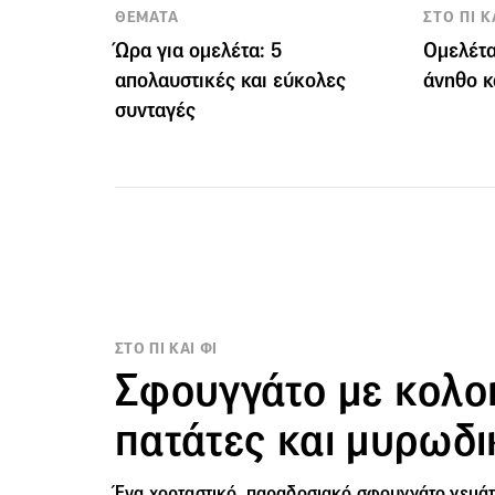
ΘΕΜΑΤΑ
ΣΤΟ ΠΙ Κ
Ώρα για ομελέτα: 5
Ομελέτα
απολαυστικές και εύκολες
άνηθο κ
συνταγές
ΣΤΟ ΠΙ ΚΑΙ ΦΙ
Σφουγγάτο με κολο
πατάτες και μυρωδι
Ένα χορταστικό, παραδοσιακό
σφουγγάτο
γεμά