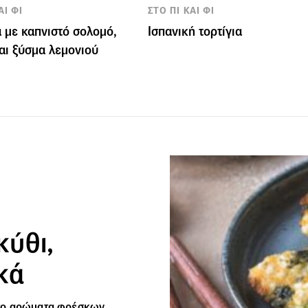
ΑΙ ΦΙ
ΣΤΟ ΠΙ ΚΑΙ ΦΙ
 με καπνιστό σολομό,
Ισπανική τορτίγια
αι ξύσμα λεμονιού
κύθι,
κά
το αρώματα φρέσκων