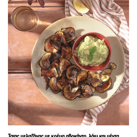
Τσιπς μελιτζάνας με κρέμα αβοκάντο, λάιμ και μέντα