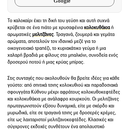
Google
Το καλοκαίρι έχει τη δική του γεύση και αυτή συχνά
κρύβεται σε ένα πιάτο με χρυσαφένια
κολοκυθάκια
ή
αρωματικές
μελιτζάνες
. Τραγανά, ζουμερά και γεμάτα
αρώματα, αποτελούν τον ιδανικό μεζέ για το
οικογενειακό τραπέζι, το κυριακάτικο γεύμα ή μια
χαλαρή βραδιά με φίλους στο μπαλκόνι, συνοδεία ενός
δροσερού ποτού ή μιας κρύας μπίρας.
Στις συνταγές που ακολουθούν θα βρείτε ιδέες για κάθε
γούστο: από σπιτικά τσιπς κολοκυθιού και παραδοσιακά
σφουγγάτα Κύθνου μέχρι αφράτους κολοκυθοκεφτέδες
και κολοκυθάκια με ανάλαφρο κουρκούτι. Οι μελιτζάνες
πρωταγωνιστούν εξίσου δυναμικά, είτε με σκόρδο και
μυρωδικά, είτε σε τραγανά τσιπς με δροσερές κρέμες,
είτε ως λαχταριστοί μελιτζανοκεφτέδες. Κλασικές και
σύγχρονες εκδοχές συνθέτουν ένα απολαυστικό