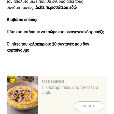
τον απόλυτο μεζέ που θα ενθουσιάσει τους
συνδαιτημόνες.
Δείτε περισσότερα εδώ
.
Διαβάστε επίσης:
Πότε σταματήσαμε να τρώμε στο οικογενειακό τραπέζι;
Οι πίτες του καλοκαιριού: 20 συνταγές που δεν
χορταίνουμε
FOOD SCIENCE
Η επιστήμη πίσω από την τέλεια
φάβα
ΣΥΝΕΧΕΙΑ