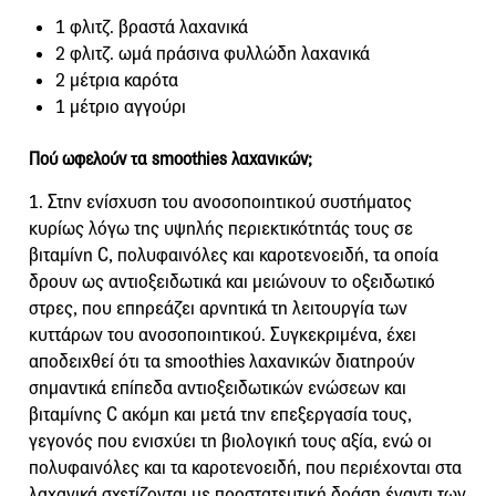
1 φλιτζ. βραστά λαχανικά
2 φλιτζ. ωμά πράσινα φυλλώδη λαχανικά
2 μέτρια καρότα
1 μέτριο αγγούρι
Πού ωφελούν τ
α smoothies λαχανικών;
1. Στην ενίσχυση του ανοσοποιητικού συστήματος
κυρίως λόγω της υψηλής περιεκτικότητάς τους σε
βιταμίνη C, πολυφαινόλες και καροτενοειδή, τα οποία
δρουν ως αντιοξειδωτικά και μειώνουν το οξειδωτικό
στρες, που επηρεάζει αρνητικά τη λειτουργία των
κυττάρων του ανοσοποιητικού. Συγκεκριμένα, έχει
αποδειχθεί ότι τα smoothies λαχανικών διατηρούν
σημαντικά επίπεδα αντιοξειδωτικών ενώσεων και
βιταμίνης C ακόμη και μετά την επεξεργασία τους,
γεγονός που ενισχύει τη βιολογική τους αξία, ενώ οι
πολυφαινόλες και τα καροτενοειδή, που περιέχονται στα
λαχανικά σχετίζονται με προστατευτική δράση έναντι των