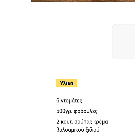
Υλικά
6 ντομάτες
500γρ. φράουλες
2 κουτ. σούπας κρέμα
βαλσαμικού ξιδιού