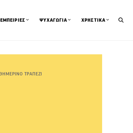
ΕΜΠΕΙΡΙΕΣ
ΨΥΧΑΓΩΓΙΑ
ΧΡΗΣΤΙΚΑ
Εκδηλώσεις
CineFood
Θερμιδομετρητής
Εστιατόρια
Lifestyle
Λεξικό Κουζίνας
ΣΥΝΤΑΓΕΣ
ΑΡΘΡΑ
Μαγαζιά
Viral Videos
Συμβουλές
ΘΗΜΕΡΙΝΟ ΤΡΑΠΕΖΙ
Πρόσωπα
Βιβλία
Τα Φρέσκα Του Μήνα
δη
Προϊόντα
Διαγωνισμοί
Τεχνικές
Ταξίδια
Κουίζ
οφή