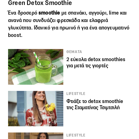
Green Detox Smoothie
Ένα δροσερό
smoothie
με σπανάκι, αγγούρι, lime και
ανανά που συνδυάζει φρεσκάδα και ελαφριά
γλυκύτητα. Ιδανικό για πρωινό ή για ένα απογευματινό
boost.
ΘΕΜΑΤΑ
2 εύκολα detox smoothies
για μετά τις γιορτές
LIFESTYLE
Φτιάξε το detox smoothie
της Σταματίνας Τσιμτσιλή
LIFESTYLE