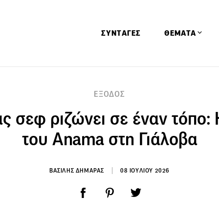
ΣΥΝΤΑΓΕΣ
ΘΕΜΑΤΑ
Απόψεις
ΕΞΟΔΟΣ
Αφιερώματα
ς σεφ ριζώνει σε έναν τόπο: 
Ειδήσεις
Έρευνες
του Anama στη Γιάλοβα
Οινοπνευματώ
Παιδί
ΒΑΣΙΛΗΣ ΔΗΜΑΡΑΣ
08 ΙΟΥΛΙΟΥ 2026
Υγεία & Διατρ