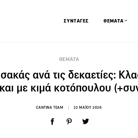
ΣΥΝΤΑΓΕΣ
ΘΕΜΑΤΑ
Απόψεις
ΘΕΜΑΤΑ
Αφιερώματα
σακάς ανά τις δεκαετίες: Κλα
Ειδήσεις
Έρευνες
και με κιμά κοτόπουλου (+συ
Οινοπνευματώ
Παιδί
CANTINA TEAM
22 ΜΑΪΟΥ 2026
Υγεία & Διατρ