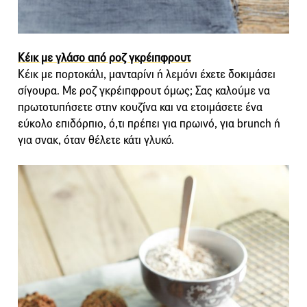
Κέικ με γλάσο από ροζ γκρέιπφρουτ
Κέικ με πορτοκάλι, μανταρίνι ή λεμόνι έχετε δοκιμάσει
σίγουρα. Με ροζ γκρέιπφρουτ όμως; Σας καλούμε να
πρωτοτυπήσετε στην κουζίνα και να ετοιμάσετε ένα
εύκολο επιδόρπιο, ό,τι πρέπει για πρωινό, για brunch ή
για σνακ, όταν θέλετε κάτι γλυκό.