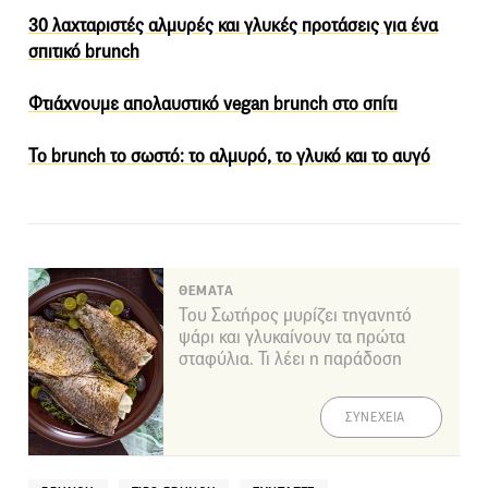
30 λαχταριστές αλμυρές και γλυκές προτάσεις για ένα
σπιτικό brunch
Φτιάχνουμε απολαυστικό vegan brunch στο σπίτι
Το brunch το σωστό: το αλμυρό, το γλυκό και το αυγό
ΘΕΜΑΤΑ
Του Σωτήρος μυρίζει τηγανητό
ψάρι και γλυκαίνουν τα πρώτα
σταφύλια. Τι λέει η παράδοση
ΣΥΝΕΧΕΙΑ