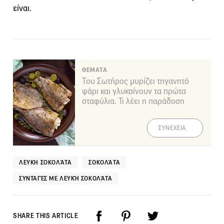
είναι.
ΘΕΜΑΤΑ
Του Σωτήρος μυρίζει τηγανητό
ψάρι και γλυκαίνουν τα πρώτα
σταφύλια. Τι λέει η παράδοση
ΣΥΝΕΧΕΙΑ
ΛΕΥΚΉ ΣΟΚΟΛΆΤΑ
ΣΟΚΟΛΆΤΑ
ΣΥΝΤΑΓΈΣ ΜΕ ΛΕΥΚΉ ΣΟΚΟΛΆΤΑ
SHARE THIS ARTICLE