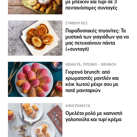
με μπέικον και τυρί σε 3
πεντανόστιμες συνταγές
ΣΥΜΒΟΥΛΕΣ
Παραδοσιακές τηγανίτες: Τα
μυστικά των γιαγιάδων για να
μας πετυχαίνουν πάντα
(+συνταγή)
ΘΕΜΑΤΑ, ΠΡΩΙΝΟ – BRUNCH
Γιορτινό brunch: από
χρωματιστές μαντλέν και
κέικ λωτού μέχρι σου με
πατέ μανιταριών
ΑΦΙΕΡΩΜΑΤΑ
Ομελέτα ρολό με καπνιστή
γαλοπούλα και τυρί κρέμα