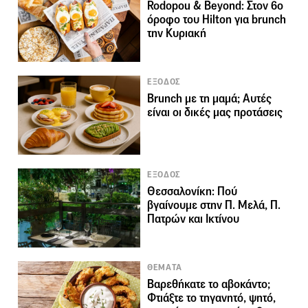
Rodopou & Beyond: Στον 6ο
όροφο του Hilton για brunch
την Κυριακή
ΕΞΟΔΟΣ
Brunch με τη μαμά; Αυτές
είναι οι δικές μας προτάσεις
ΕΞΟΔΟΣ
Θεσσαλονίκη: Πού
βγαίνουμε στην Π. Μελά, Π.
Πατρών και Ικτίνου
ΘΕΜΑΤΑ
Βαρεθήκατε το αβοκάντο;
Φτιάξτε το τηγανητό, ψητό,