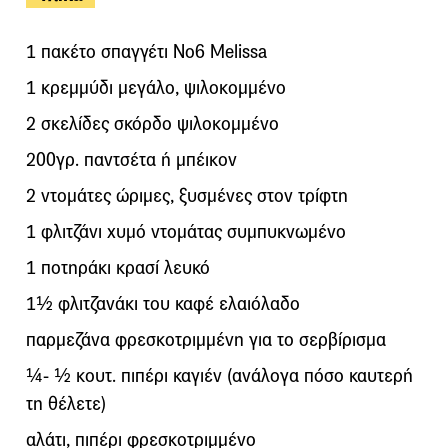
1 πακέτο σπαγγέτι Νο6 Melissa
1 κρεμμύδι μεγάλο, ψιλοκομμένο
2 σκελίδες σκόρδο ψιλοκομμένο
200γρ. παντσέτα ή μπέικον
2 ντομάτες ώριμες, ξυσμένες στον τρίφτη
1 φλιτζάνι χυμό ντομάτας συμπυκνωμένο
1 ποτηράκι κρασί λευκό
1½ φλιτζανάκι του καφέ ελαιόλαδο
παρμεζάνα φρεσκοτριμμένη για το σερβίρισμα
¼- ½ κουτ. πιπέρι καγιέν (ανάλογα πόσο καυτερή
τη θέλετε)
αλάτι, πιπέρι φρεσκοτριμμένο