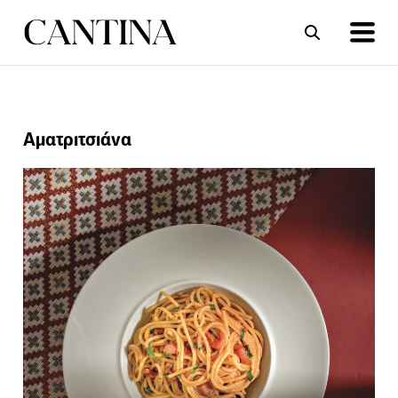
ΣΥΝΤΑΓΕΣ
ΑΡΘΡΑ
Αματριτσιάνα