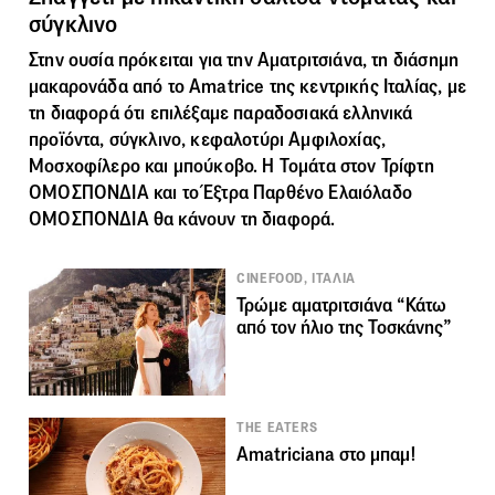
σύγκλινο
Στην ουσία πρόκειται για την
Αματριτσιάνα
, τη διάσημη
μακαρονάδα από το Amatrice της κεντρικής Ιταλίας, με
τη διαφορά ότι επιλέξαμε παραδοσιακά ελληνικά
προϊόντα, σύγκλινο, κεφαλοτύρι Αμφιλοχίας,
Μοσχοφίλερο και μπούκοβο. Η
Τομάτα στον Τρίφτη
ΟΜΟΣΠΟΝΔΙΑ
και το
Έξτρα Παρθένο Ελαιόλαδο
ΟΜΟΣΠΟΝΔΙΑ
θα κάνουν τη διαφορά.
CINEFOOD, ΙΤΑΛΙΑ
Τρώμε αματριτσιάνα “Κάτω
από τον ήλιο της Τοσκάνης”
THE EATERS
Αmatriciana στο μπαμ!