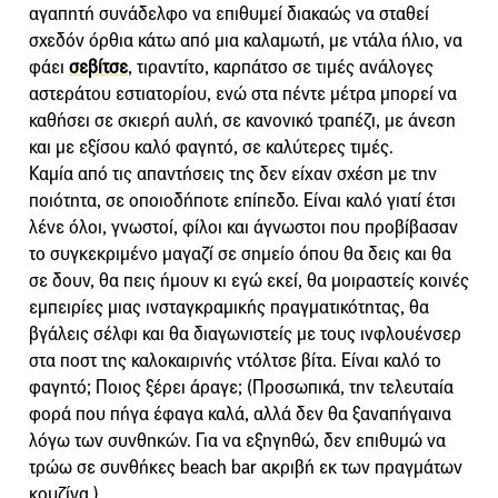
αγαπητή συνάδελφο να επιθυμεί διακαώς να σταθεί
σχεδόν όρθια κάτω από μια καλαμωτή, με ντάλα ήλιο, να
φάει
σεβίτσε
, τιραντίτο, καρπάτσο σε τιμές ανάλογες
αστεράτου εστιατορίου, ενώ στα πέντε μέτρα μπορεί να
καθήσει σε σκιερή αυλή, σε κανονικό τραπέζι, με άνεση
και με εξίσου καλό φαγητό, σε καλύτερες τιμές.
Καμία από τις απαντήσεις της δεν είχαν σχέση με την
ποιότητα, σε οποιοδήποτε επίπεδο. Είναι καλό γιατί έτσι
λένε όλοι, γνωστοί, φίλοι και άγνωστοι που προβίβασαν
το συγκεκριμένο μαγαζί σε σημείο όπου θα δεις και θα
σε δουν, θα πεις ήμουν κι εγώ εκεί, θα μοιραστείς κοινές
εμπειρίες μιας ινσταγκραμικής πραγματικότητας, θα
βγάλεις σέλφι και θα διαγωνιστείς με τους ινφλουένσερ
στα ποστ της καλοκαιρινής ντόλτσε βίτα. Είναι καλό το
φαγητό; Ποιος ξέρει άραγε; (Προσωπικά, την τελευταία
φορά που πήγα έφαγα καλά, αλλά δεν θα ξαναπήγαινα
λόγω των συνθηκών. Για να εξηγηθώ, δεν επιθυμώ να
τρώω σε συνθήκες beach bar ακριβή εκ των πραγμάτων
κουζίνα.)