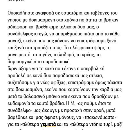
Οποιαδήποτε αναφορά σε εστιατόρια και ταβέρνες του
νησιού με δοκιμασμένη στα χρόνια ποιότητα τη βρήκαν
αδιάφορη και βρεθήκαμε τελικά οι δυο μας, ο
συνάδελφος κι εγώ, να απαριθμούμε πιάτα από το κάθε
μαγαζί, εκείνα που μας κάνουν να επιστρέφουμε ξανά
και ξανά στα τραπέζια τους. Το ολόφρεσκο ψάρι, το
μαγειρευτό, το τηγάνι, το λαδερό, το κρέας, το
δημιουργικό ή το παραδοσιακό.
Γκρινιάξαμε για το κακό που έκανε η υπερβολική
προβολή σε κανά δυο παραδοσιακά μας στέκια,
συζητήσαμε για νέες αφίξεις, επιστρέψαμε όμως τάχιστα
στα δοκιμασμένα, εκείνα που χορταίνουν την καρδιά μας
μετά το θαλασσινό μπάνιο και εκείνα που δροσίζουν με
ευδαιμονία τα καυτά βράδια. Η Μ. -ας πούμε έτσι τη
συνάδελφο- μας άκουγε με προσοχή στην αρχή, μετά
βαρέθηκε και μας άφησε μόνους, να «τσακωνόμαστε»
για τα καλύτερα
γεμιστά
και το καλύτερο ντόπιο τυρί, μαζί