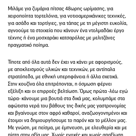
Μιλάμε για ζυμάρια πίτσας 48ωρης ωρίμασης, για
χειροποίητα τορτελόνια, για νοτιοαμερικάνικες τεχνικές,
για ασάδο και τορτίγιες, για τάπας με τη μέγιστη ευκολία,
αγνοούμε τα στοιχεία που κάνουν ένα ντολμαδάκι έργο
τέχνης ή ένα μοσχαράκι κατσαρόλας με μελιτζάνες
πραγματικό ποίημα.
Τίποτε από όλα αυτά δεν έχει να κάνει με αφορισμούς,
με αποκλεισμούς υλικών και τεχνικών, με αντίπαλα
στρατόπεδα, με εθνική υπερηφάνεια ή άλλα σχετικά.
Στην κουζίνα όλα επιτρέπονται, η όσμωση φέρνει
εξέλιξη και οι επιρροές βελτίωση. Όμως πρώτα -λέω εγώ
τώρα- κάνουμε μια βουτιά στα δικά μας, κολυμπάμε στα
αφώτιστα νερά του βάθους της δικής μας γαστρονομίας
και βγαίνουμε στον αφρό καθαροί, αναζωογονημένοι και
έτοιμοι να δημιουργήσουμε το παρόν και το μέλλον μας.
Με γνώση, με πείσμα, με έμπνευση, με ελευθερία και με
πίστη στην αξία μας. Χωρίς ενοχές και χωρίς απαξίωση.