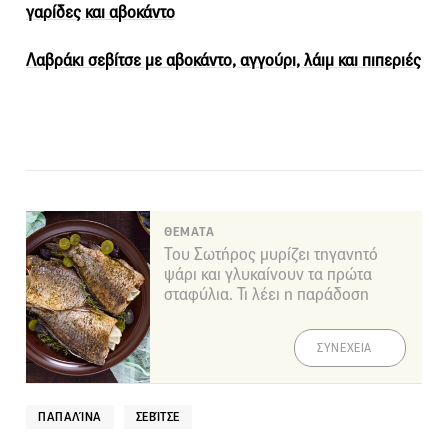
γαρίδες και αβοκάντο
Λαβράκι σεβίτσε με αβοκάντο, αγγούρι, λάιμ και πιπεριές
ΘΕΜΑΤΑ
Του Σωτήρος μυρίζει τηγανητό
ψάρι και γλυκαίνουν τα πρώτα
σταφύλια. Τι λέει η παράδοση
ΣΥΝΕΧΕΙΑ
ΠΑΠΑΛΊΝΑ
ΣΕΒΊΤΣΕ