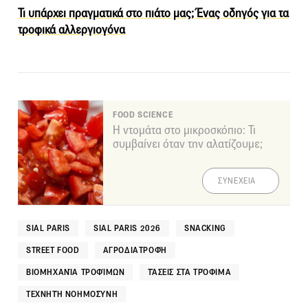
Τι υπάρχει πραγματικά στο πιάτο μας; Ένας οδηγός για τα
τροφικά αλλεργιογόνα
FOOD SCIENCE
Η ντομάτα στο μικροσκόπιο: Τι
συμβαίνει όταν την αλατίζουμε;
ΣΥΝΕΧΕΙΑ
SIAL PARIS
SIAL PARIS 2026
SNACKING
STREET FOOD
ΑΓΡΟΔΙΑΤΡΟΦΉ
ΒΙΟΜΗΧΑΝΊΑ ΤΡΟΦΊΜΩΝ
ΤΆΣΕΙΣ ΣΤΑ ΤΡΌΦΙΜΑ
ΤΕΧΝΗΤΉ ΝΟΗΜΟΣΎΝΗ