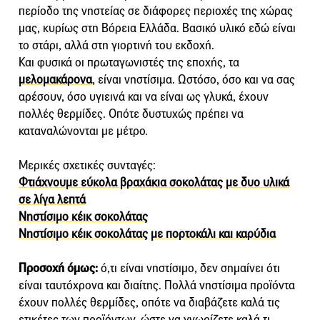
περίοδο της νηστείας σε διάφορες περιοχές της χώρας
μας, κυρίως στη Βόρεια Ελλάδα. Βασικό υλικό εδώ είναι
το στάρι, αλλά στη γιορτινή του εκδοχή.
Και φυσικά οι πρωταγωνιστές της εποχής, τα
μελομακάρονα
, είναι νηστίσιμα. Ωστόσο, όσο και να σας
αρέσουν, όσο υγιεινά και να είναι ως γλυκά, έχουν
πολλές θερμίδες. Οπότε δυστυχώς πρέπει να
καταναλώνονται με μέτρο.
Μερικές σχετικές συνταγές:
Φτιάχνουμε εύκολα βραχάκια σοκολάτας με δυο υλικά
σε λίγα λεπτά
Νηστίσιμο κέικ σοκολάτας
Νηστίσιμο κέικ σοκολάτας με πορτοκάλι και καρύδια
Προσοχή όμως:
ό,τι είναι νηστίσιμο, δεν σημαίνει ότι
είναι ταυτόχρονα και διαίτης. Πολλά νηστίσιμα προϊόντα
έχουν πολλές θερμίδες, οπότε να διαβάζετε καλά τις
ετικέτες των προϊόντων, ώστε να γνωρίζετε καλά τι