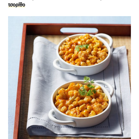
τσορίθο