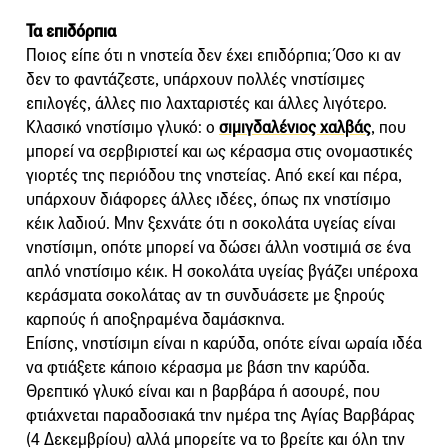
Τα επιδόρπια
Ποιος είπε ότι η νηστεία δεν έχει επιδόρπια; Όσο κι αν
δεν το φαντάζεστε, υπάρχουν πολλές νηστίσιμες
επιλογές, άλλες πιο λαχταριστές και άλλες λιγότερο.
Κλασικό νηστίσιμο γλυκό: ο
σιμιγδαλένιος χαλβάς
, που
μπορεί να σερβιριστεί και ως κέρασμα στις ονομαστικές
γιορτές της περιόδου της νηστείας. Από εκεί και πέρα,
υπάρχουν διάφορες άλλες ιδέες, όπως πχ νηστίσιμο
κέικ λαδιού. Μην ξεχνάτε ότι η σοκολάτα υγείας είναι
νηστίσιμη, οπότε μπορεί να δώσει άλλη νοστιμιά σε ένα
απλό νηστίσιμο κέικ. Η σοκολάτα υγείας βγάζει υπέροχα
κεράσματα σοκολάτας αν τη συνδυάσετε με ξηρούς
καρπούς ή αποξηραμένα δαμάσκηνα.
Επίσης, νηστίσιμη είναι η καρύδα, οπότε είναι ωραία ιδέα
να φτιάξετε κάποιο κέρασμα με βάση την καρύδα.
Θρεπτικό γλυκό είναι και η βαρβάρα ή ασουρέ, που
φτιάχνεται παραδοσιακά την ημέρα της Αγίας Βαρβάρας
(4 Δεκεμβρίου) αλλά μπορείτε να το βρείτε και όλη την