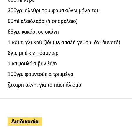
300γρ. αλεύρι που φουσκώνει μόνο του
90ml ελαιόλαδο (ή σπορέλαιο)
65γρ. κακάο, σε σκόνη
1 κουτ. γλυκού ξίδι (με απαλή γεύση, όχι δυνατό)
8γρ. μπέικιν πάουντερ
1 καψουλάκι βανιλίνη
100γρ. φουντούκια τριμμένα
ζάχαρη άχνη, για το πασπάλισμα
Διαδικασία