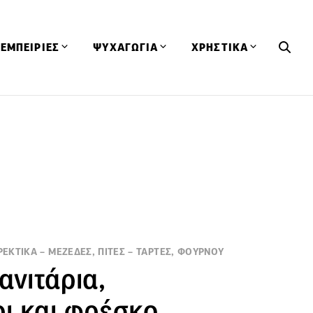
ΕΜΠΕΙΡΙΕΣ
ΨΥΧΑΓΩΓΙΑ
ΧΡΗΣΤΙΚΑ
Εκδηλώσεις
CineFood
Θερμιδομετρητής
Εστιατόρια
Lifestyle
Λεξικό Κουζίνας
ΣΥΝΤΑΓΕΣ
ΑΡΘΡΑ
Μαγαζιά
Viral Videos
Συμβουλές
Πρόσωπα
Βιβλία
Τα Φρέσκα Του Μήνα
δη
Προϊόντα
Διαγωνισμοί
Τεχνικές
Ταξίδια
Κουίζ
ΡΕΚΤΙΚΑ – ΜΕΖΕΔΕΣ, ΠΙΤΕΣ – ΤΑΡΤΕΣ, ΦΟΥΡΝΟΥ
οφή
ανιτάρια,
ι και φρέσκο