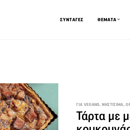
ΣΥΝΤΑΓΕΣ
ΘΕΜΑΤΑ
Απόψεις
Αφιερώματα
Ειδήσεις
Έρευνες
Οινοπνευματώ
Παιδί
ΓΙΑ VEGANS, ΝΗΣΤΙΣΙΜΑ, Ο
Υγεία & Διατρ
Τάρτα με μ
κουκουνάρ