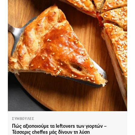
ΣΥΜΒΟΥΛΕΣ
Πώς αξιοποιούμε τα leftovers των γιορτών –
Τέσσερις cheffes μάς δίνουν τη λύση