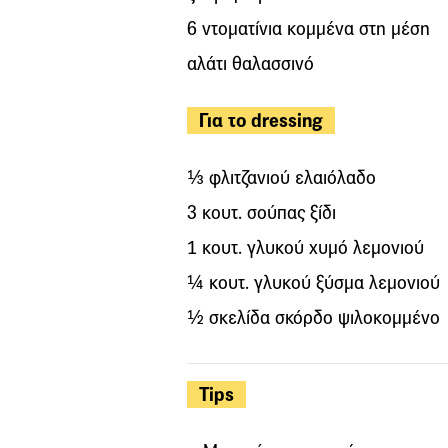
6 ντοματίνια κομμένα στη μέση
αλάτι θαλασσινό
Για το dressing
⅓ φλιτζανιού ελαιόλαδο
3 κουτ. σούπας ξίδι
1 κουτ. γλυκού χυμό λεμονιού
¼ κουτ. γλυκού ξύσμα λεμονιού
½ σκελίδα σκόρδο ψιλοκομμένο
Tips