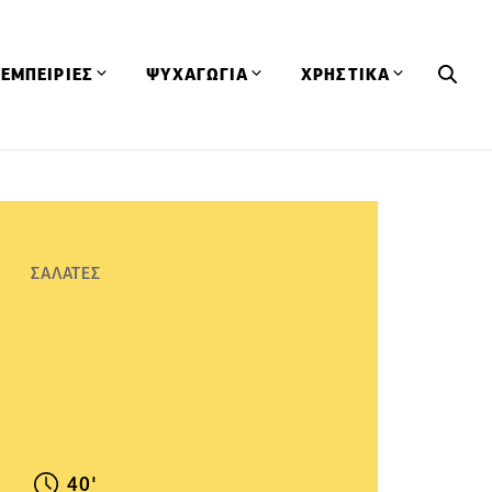
ΕΜΠΕΙΡΙΕΣ
ΨΥΧΑΓΩΓΙΑ
ΧΡΗΣΤΙΚΑ
Εκδηλώσεις
CineFood
Θερμιδομετρητής
Εστιατόρια
Lifestyle
Λεξικό Κουζίνας
ΣΥΝΤΑΓΕΣ
ΑΡΘΡΑ
Μαγαζιά
Viral Videos
Συμβουλές
ΣΑΛΑΤΕΣ
Πρόσωπα
Βιβλία
Τα Φρέσκα Του Μήνα
δη
Προϊόντα
Διαγωνισμοί
Τεχνικές
Ταξίδια
Κουίζ
οφή
40'