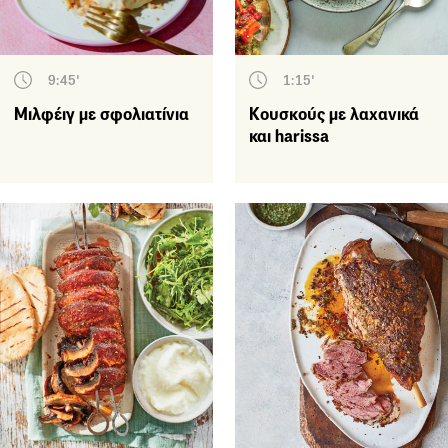
9:45'
1:15'
Μιλφέιγ με σφολιατίνια
Κουσκούς με λαχανικά
και harissa