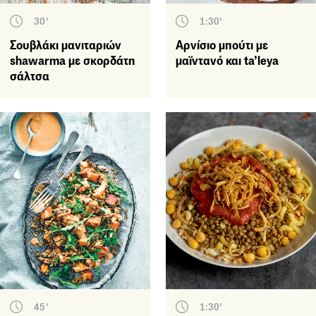
30'
1:30'
Σουβλάκι µανιταριών
Αρνίσιο µπούτι µε
shawarma με σκορδάτη
µαϊντανό και ta’leya
σάλτσα
45'
1:30'