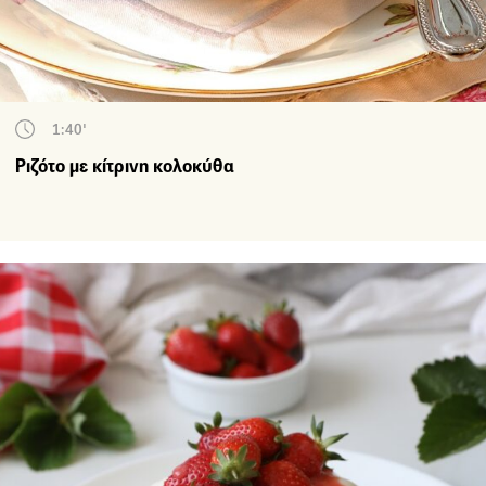
1:40'
Ριζότο με κίτρινη κολοκύθα