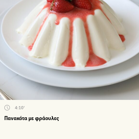
4:10'
Πανακότα με φράουλες