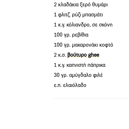
2 κλαδάκια ξερό θυµάρι
1 φλιτζ. ρύζι µπασµάτι
1 κ.γ. κόλιανδρο, σε σκόνη
100 γρ. ρεβίθια
100 γρ. µακαρονάκι κοφτό
2 κ.σ.
βούτυρο ghee
1 κ.γ. καπνιστή πάπρικα
30 γρ. αµύγδαλο φιλέ
ε.π. ελαιόλαδο