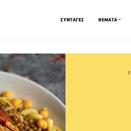
ΣΥΝΤΑΓΕΣ
ΘΕΜΑΤΑ
Απόψεις
Αφιερώματα
Ειδήσεις
Ε
Έρευνες
Οινοπνευματώ
Παιδί
Υγεία & Διατρ