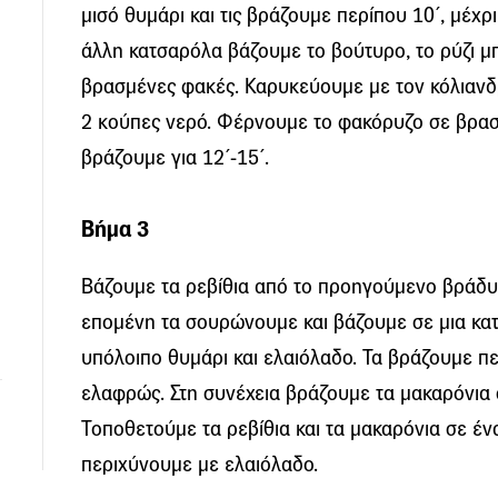
µισό θυµάρι και τις βράζουµε περίπου 10΄, µέχ
άλλη κατσαρόλα βάζουµε το βούτυρο, το ρύζι µπ
βρασµένες φακές. Καρυκεύουµε µε τον κόλιανδρο
2 κούπες νερό. Φέρνουµε το φακόρυζο σε βρασ
βράζουµε για 12΄-15΄.
Βήμα 3
Βάζουµε τα ρεβίθια από το προηγούµενο βράδυ
εποµένη τα σουρώνουµε και βάζουµε σε µια κα
υπόλοιπο θυµάρι και ελαιόλαδο. Τα βράζουµε π
ελαφρώς. Στη συνέχεια βράζουµε τα µακαρόνια 
Τοποθετούµε τα ρεβίθια και τα µακαρόνια σε έν
περιχύνουµε µε ελαιόλαδο.