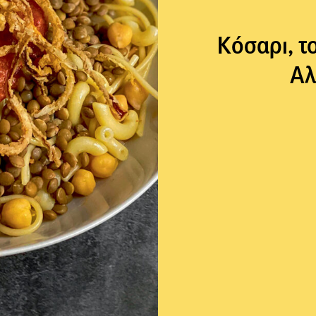
Κόσαρι, τ
Αλ