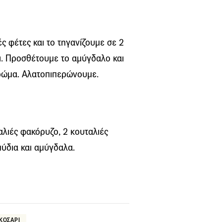
 φέτες και το τηγανίζουµε σε 2
ει. Προσθέτουµε το αµύγδαλο και
χρώµα. Αλατοπιπερώνουµε.
αλιές φακόρυζο, 2 κουταλιές
µύδια και αµύγδαλα.
ΚΟΣΑΡΙ