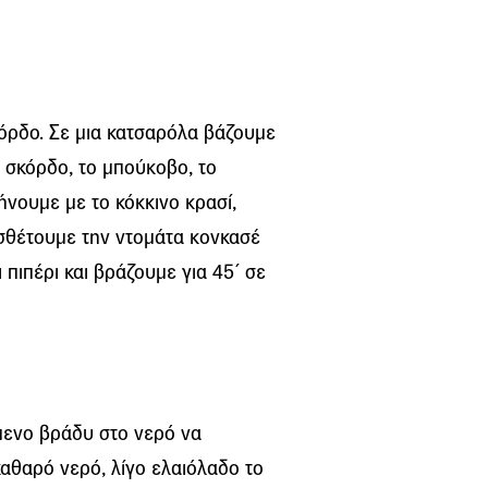
κόρδο. Σε µια κατσαρόλα βάζουµε
ο σκόρδο, το µπούκοβο, το
ήνουµε µε το κόκκινο κρασί,
οσθέτουµε την ντοµάτα κονκασέ
 πιπέρι και βράζουµε για 45΄ σε
µενο βράδυ στο νερό να
καθαρό νερό, λίγο ελαιόλαδο το