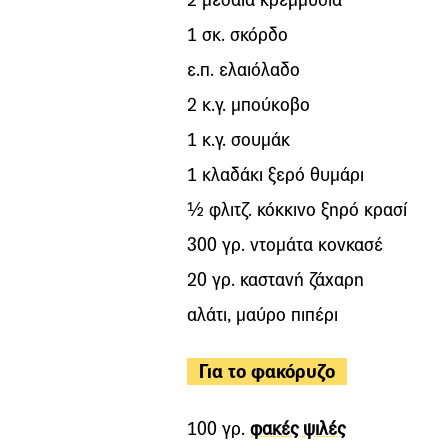
1 σκ. σκόρδο
ε.π. ελαιόλαδο
2 κ.γ. µπούκοβο
1 κ.γ. σουµάκ
1 κλαδάκι ξερό θυµάρι
½ φλιτζ. κόκκινο ξηρό κρασί
300 γρ. ντοµάτα κονκασέ
20 γρ. καστανή ζάχαρη
αλάτι, µαύρο πιπέρι
Για το φακόρυζο
100 γρ.
φακές ψιλές