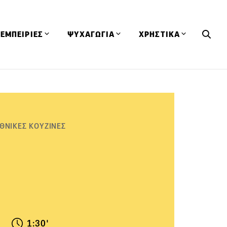
ΕΜΠΕΙΡΙΕΣ
ΨΥΧΑΓΩΓΙΑ
ΧΡΗΣΤΙΚΑ
Εκδηλώσεις
CineFood
Θερμιδομετρητής
Εστιατόρια
Lifestyle
Λεξικό Κουζίνας
ΣΥΝΤΑΓΕΣ
ΑΡΘΡΑ
Μαγαζιά
Viral Videos
Συμβουλές
ΘΝΙΚΕΣ ΚΟΥΖΙΝΕΣ
Πρόσωπα
Βιβλία
Τα Φρέσκα Του Μήνα
δη
Προϊόντα
Διαγωνισμοί
Τεχνικές
Ταξίδια
Κουίζ
οφή
1:30'