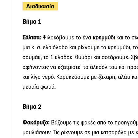
Διαδικασία
Βήμα 1
Σάλτσα:
Ψιλοκόβουµε το ένα
κρεµµύδι
και το σ
µια κ. σ. ελαιόλαδο και ρίχνουµε το κρεµµύδι, τ
σουµάκ, το 1 κλαδάκι θυµάρι και σοτάρουµε. Σβ
αφήνοντας να εξατµιστεί το αλκοόλ του και πρ
και λίγο νερό. Καρυκεύουµε µε ζάχαρη, αλάτι και
µεσαία φωτιά.
Βήμα 2
Φακόρυζο:
Βάζουµε τις φακές από το προηγού
µουλιάσουν. Τις ρίχνουµε σε µια κατσαρόλα µε 