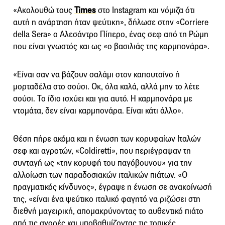
«Ακολουθώ τους
Times
στο Instagram και νόμιζα ότι
αυτή η ανάρτηση ήταν ψεύτικη», δήλωσε στην «Corriere
della Sera» ο Αλεσάντρο Πίπερο, ένας σεφ από τη Ρώμη
που είναι γνωστός και ως «ο βασιλιάς της καρμπονάρα».
«Είναι σαν να βάζουν σαλάμι στον καπουτσίνο ή
μορταδέλα στο σούσι. Οκ, όλα καλά, αλλά μην το λέτε
σούσι. Το ίδιο ισχύει και για αυτό. Η καρμπονάρα με
ντομάτα, δεν είναι καρμπονάρα. Είναι κάτι άλλο».
Θέση πήρε ακόμα και η ένωση των κορυφαίων Ιταλών
σεφ και αγροτών, «Coldiretti», που περιέγραψαν τη
συνταγή ως «την κορυφή του παγόβουνου» για την
αλλοίωση των παραδοσιακών ιταλικών πιάτων. «Ο
πραγματικός κίνδυνος», έγραψε η ένωση σε ανακοίνωσή
της, «είναι ένα ψεύτικο ιταλικό φαγητό να ριζώσει στη
διεθνή μαγειρική, απομακρύνοντας το αυθεντικό πιάτο
από τις αγορές και υποβαθμίζοντας τις τοπικές