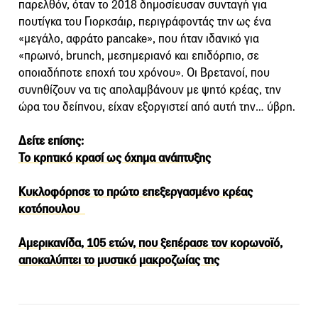
παρελθόν, όταν το 2018 δημοσίευσαν συνταγή για
πουτίγκα του Γιορκσάιρ, περιγράφοντάς την ως ένα
«μεγάλο, αφράτο pancake», που ήταν ιδανικό για
«πρωινό, brunch, μεσημεριανό και επιδόρπιο, σε
οποιαδήποτε εποχή του χρόνου». Οι Βρετανοί, που
συνηθίζουν να τις απολαμβάνουν με ψητό κρέας, την
ώρα του δείπνου, είχαν εξοργιστεί από αυτή την… ύβρη.
Δείτε επίσης:
Το κρητικό κρασί ως όχημα ανάπτυξης
Κυκλοφόρησε το πρώτο επεξεργασμένο κρέας
κοτόπουλου
Αμερικανίδα, 105 ετών, που ξεπέρασε τον κορωνοϊό,
αποκαλύπτει το μυστικό μακροζωίας της