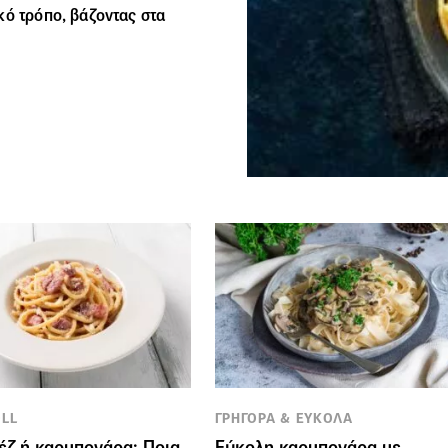
κό τρόπο, βάζοντας στα
OLL
ΓΡΗΓΟΡΑ & ΕΥΚΟΛΑ
ζ ή καρμπονάρα: Ποια
Εύκολη καρμπονάρα με