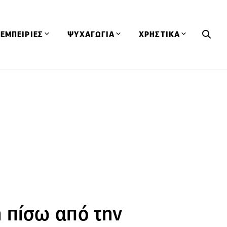
ΕΜΠΕΙΡΙΕΣ
ΨΥΧΑΓΩΓΙΑ
ΧΡΗΣΤΙΚΑ
Εκδηλώσεις
CineFood
Θερμιδομετρητής
Εστιατόρια
Lifestyle
Λεξικό Κουζίνας
ΣΥΝΤΑΓΕΣ
ΑΡΘΡΑ
Μαγαζιά
Viral Videos
Συμβουλές
Πρόσωπα
Βιβλία
Τα Φρέσκα Του Μήνα
δη
Προϊόντα
Διαγωνισμοί
Τεχνικές
Ταξίδια
Κουίζ
οφή
η πίσω από την