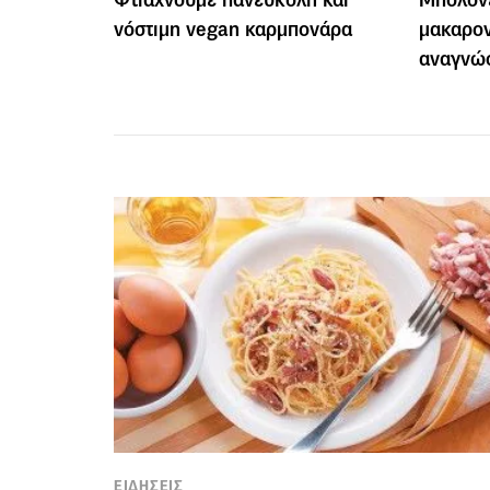
νόστιμη vegan καρμπονάρα
μακαρον
αναγνώσ
ΕΙΔΗΣΕΙΣ