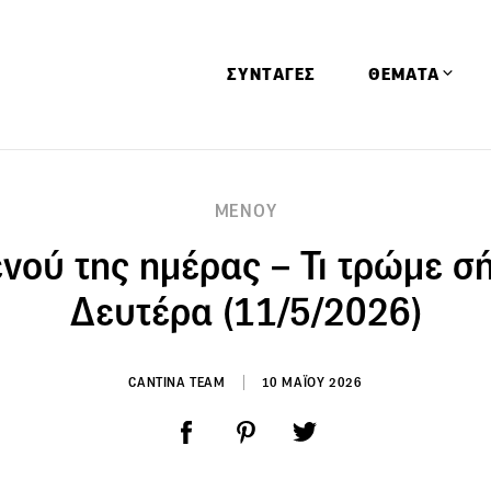
ΣΥΝΤΑΓΕΣ
ΘΕΜΑΤΑ
Απόψεις
ΜΕΝΟΥ
Αφιερώματα
ενού της ημέρας – Τι τρώμε σ
Ειδήσεις
Έρευνες
Δευτέρα (11/5/2026)
Οινοπνευματώ
Παιδί
CANTINA TEAM
10 ΜΑΪΟΥ 2026
Υγεία & Διατρ