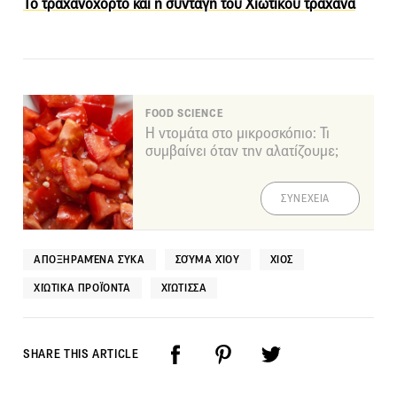
Το τραχανόχορτο και η συνταγή του Χιώτικου τραχανά
FOOD SCIENCE
Η ντομάτα στο μικροσκόπιο: Τι
συμβαίνει όταν την αλατίζουμε;
ΣΥΝΕΧΕΙΑ
ΑΠΟΞΗΡΑΜΈΝΑ ΣΎΚΑ
ΣΟΎΜΑ ΧΊΟΥ
ΧΊΟΣ
ΧΙΏΤΙΚΑ ΠΡΟΪΌΝΤΑ
ΧΙΏΤΙΣΣΑ
SHARE THIS ARTICLE