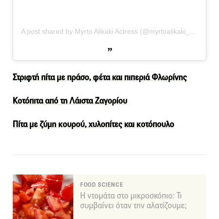
A post shared by Myrto Alikaki Actress (@myrtoalikaki_official)
Στριφτή πίτα με πράσο, φέτα και πιπεριά Φλωρίνης
Κοτόπιτα από τη Λάιστα Ζαγορίου
Πίτα με ζύμη κουρού, χυλοπίτες και κοτόπουλο
FOOD SCIENCE
Η ντομάτα στο μικροσκόπιο: Τι
συμβαίνει όταν την αλατίζουμε;