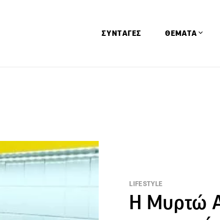
ΣΥΝΤΑΓΕΣ
ΘΕΜΑΤΑ
Απόψεις
Αφιερώματα
Ειδήσεις
Έρευνες
Οινοπνευματώ
Παιδί
Υγεία & Διατρ
LIFESTYLE
Η Μυρτώ Α