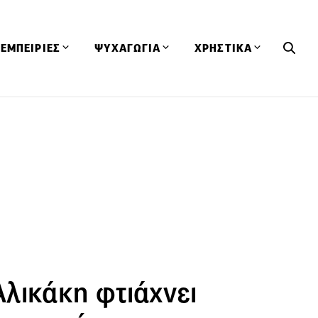
ΕΜΠΕΙΡΙΕΣ
ΨΥΧΑΓΩΓΙΑ
ΧΡΗΣΤΙΚΑ
Εκδηλώσεις
CineFood
Θερμιδομετρητής
Εστιατόρια
Lifestyle
Λεξικό Κουζίνας
ΣΥΝΤΑΓΕΣ
ΑΡΘΡΑ
Μαγαζιά
Viral Videos
Συμβουλές
Πρόσωπα
Βιβλία
Τα Φρέσκα Του Μήνα
δη
Προϊόντα
Διαγωνισμοί
Τεχνικές
Ταξίδια
Κουίζ
οφή
λικάκη φτιάχνει